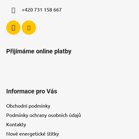
v
+420 731 158 667
k
y
v
ý
p
i
Přijímáme online platby
s
u
Informace pro Vás
Obchodní podmínky
Podmínky ochrany osobních údajů
Kontakty
Nové energetické štítky