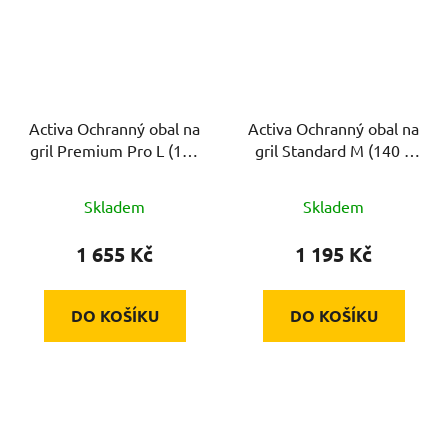
Activa Ochranný obal na
Activa Ochranný obal na
gril Premium Pro L (150
gril Standard M (140 x
x 116 x 65 cm)
105 x 65 cm)
Skladem
Skladem
1 655 Kč
1 195 Kč
DO KOŠÍKU
DO KOŠÍKU