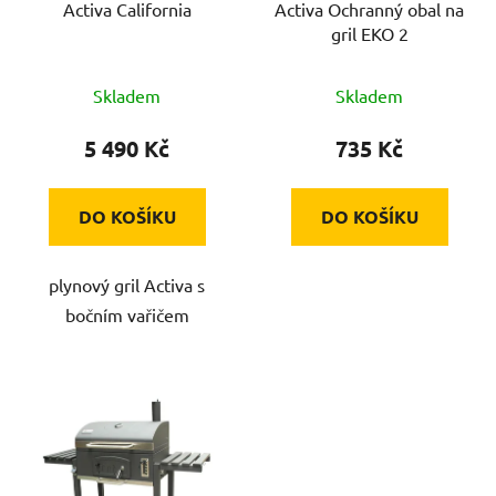
Activa California
Activa Ochranný obal na
o
u
gril EKO 2
d
k
u
t
Skladem
Skladem
k
ů
t
5 490 Kč
735 Kč
ů
DO KOŠÍKU
DO KOŠÍKU
plynový gril Activa s
bočním vařičem