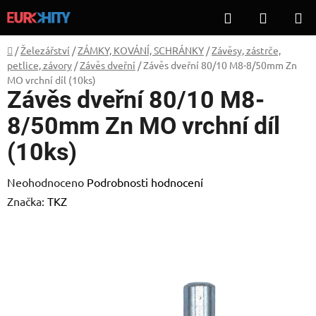
Přejít
Hledat
NÁKUP
na
KOŠÍK
obsah
Domů
/
Železářství
/
ZÁMKY, KOVÁNÍ, SCHRÁNKY
/
Závěsy, zástrče,
petlice, závory
/
Závěs dveřní
/
Závěs dveřní 80/10 M8-8/50mm Zn
MO vrchní díl (10ks)
Závěs dveřní 80/10 M8-
8/50mm Zn MO vrchní díl
(10ks)
Průměrné
Neohodnoceno
Podrobnosti hodnocení
hodnocení
Značka:
TKZ
produktu
je
0,0
z
5
hvězdiček.