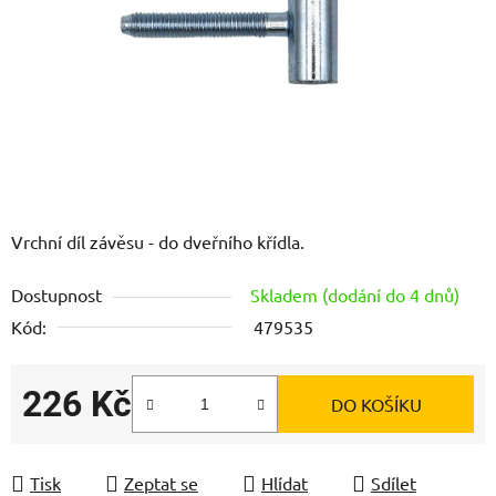
Vrchní díl závěsu - do dveřního křídla.
Dostupnost
Skladem (dodání do 4 dnů)
Kód:
479535
226 Kč
DO KOŠÍKU
Měrná cena:
Tisk
Zeptat se
Hlídat
Sdílet