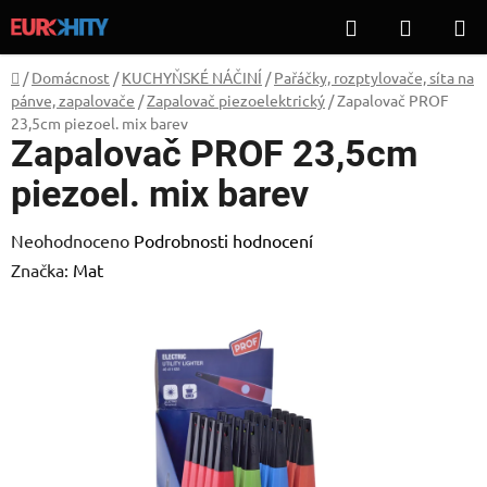
Přejít
Hledat
NÁKUP
na
KOŠÍK
obsah
Domů
/
Domácnost
/
KUCHYŇSKÉ NÁČINÍ
/
Pařáčky, rozptylovače, síta na
pánve, zapalovače
/
Zapalovač piezoelektrický
/
Zapalovač PROF
23,5cm piezoel. mix barev
Zapalovač PROF 23,5cm
piezoel. mix barev
Průměrné
Neohodnoceno
Podrobnosti hodnocení
hodnocení
Značka:
Mat
produktu
je
0,0
z
5
hvězdiček.