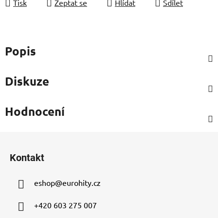
Tisk
Zeptat se
Hlídat
Sdílet
Popis
Diskuze
Hodnocení
Z
á
Kontakt
p
a
eshop
@
eurohity.cz
t
í
+420 603 275 007