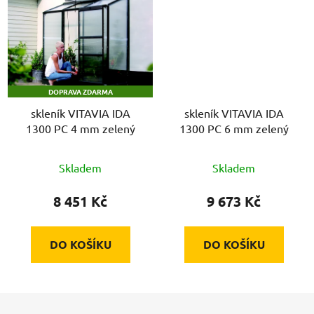
DOPRAVA ZDARMA
skleník VITAVIA IDA
skleník VITAVIA IDA
1300 PC 4 mm zelený
1300 PC 6 mm zelený
Skladem
Skladem
8 451 Kč
9 673 Kč
DO KOŠÍKU
DO KOŠÍKU
Z