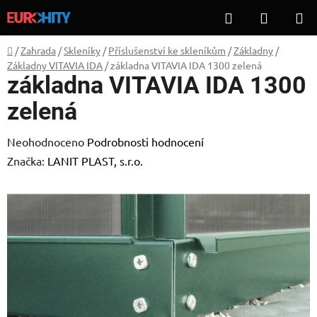
Přejít
Hledat
NÁKUP
na
KOŠÍK
obsah
Domů
/
Zahrada
/
Skleníky
/
Příslušenství ke skleníkům
/
Základny
/
Základny VITAVIA IDA
/
základna VITAVIA IDA 1300 zelená
základna VITAVIA IDA 1300
zelená
Průměrné
Neohodnoceno
Podrobnosti hodnocení
hodnocení
Značka:
LANIT PLAST, s.r.o.
produktu
je
0,0
z
5
hvězdiček.