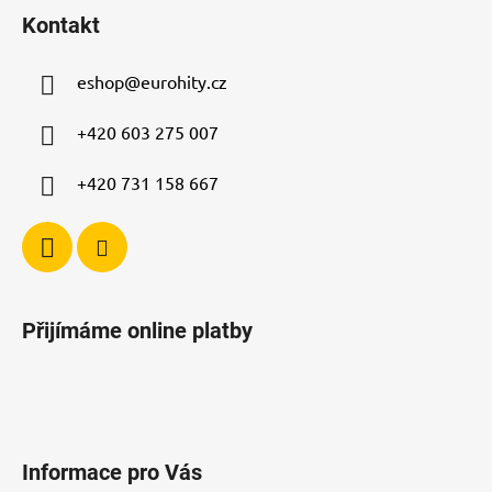
á
Kontakt
p
a
eshop
@
eurohity.cz
t
í
+420 603 275 007
+420 731 158 667
Přijímáme online platby
Informace pro Vás