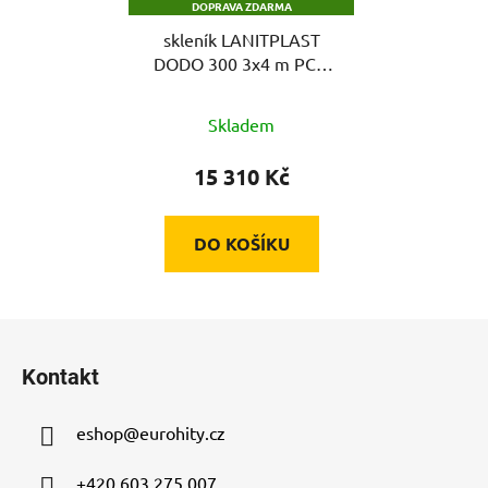
DOPRAVA ZDARMA
skleník LANITPLAST
DODO 300 3x4 m PC 6
mm černý LG4356
Skladem
15 310 Kč
DO KOŠÍKU
Z
á
Kontakt
p
a
eshop
@
eurohity.cz
t
í
+420 603 275 007