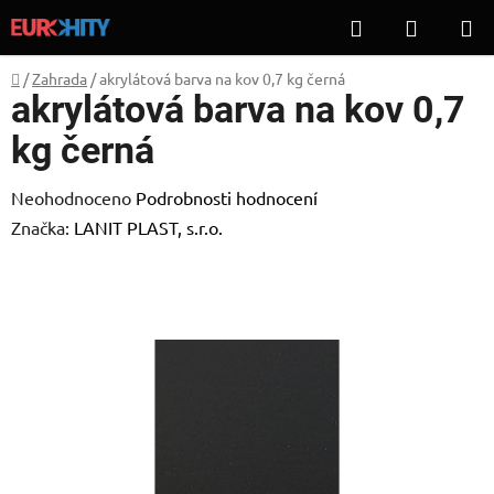
Přejít
Hledat
NÁKUP
na
KOŠÍK
obsah
Domů
/
Zahrada
/
akrylátová barva na kov 0,7 kg černá
akrylátová barva na kov 0,7
kg černá
Průměrné
Neohodnoceno
Podrobnosti hodnocení
hodnocení
Značka:
LANIT PLAST, s.r.o.
produktu
je
0,0
z
5
hvězdiček.