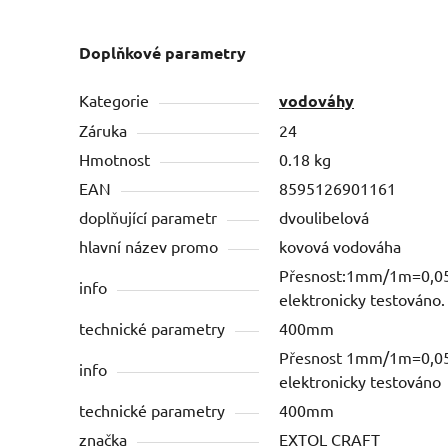
Doplňkové parametry
Kategorie
vodováhy
Záruka
24
Hmotnost
0.18 kg
EAN
8595126901161
doplňující parametr
dvoulibelová
hlavní název promo
kovová vodováha
Přesnost:1mm/1m=0,05
info
elektronicky testováno.
technické parametry
400mm
Přesnost 1mm/1m=0,05
info
elektronicky testováno
technické parametry
400mm
značka
EXTOL CRAFT