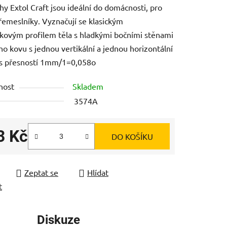
y Extol Craft jsou ideální do domácnosti, pro
i řemeslníky. Vyznačují se klasickým
kovým profilem těla s hladkými bočními stěnami
ho kovu s jednou vertikální a jednou horizontální
 s přesností 1mm/1=0,058o
ek.
nost
Skladem
3574A
3 Kč
DO KOŠÍKU
 cena:
Zeptat se
Hlídat
t
Diskuze