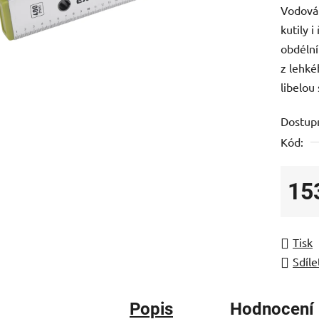
Vodováh
je
kutily 
0,0
obdélní
z
z lehké
5
libelou
hvězdič
Dostup
Kód:
15
Měrná
Tisk
Sdíle
Popis
Hodnocení