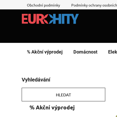
Přejít
Obchodní podmínky
Podmínky ochrany osobních
na
obsah
% Akční výprodej
Domácnost
Elek
P
Vyhledávání
o
s
t
HLEDAT
r
K
Přeskočit
% Akční výprodej
a
a
kategorie
n
t