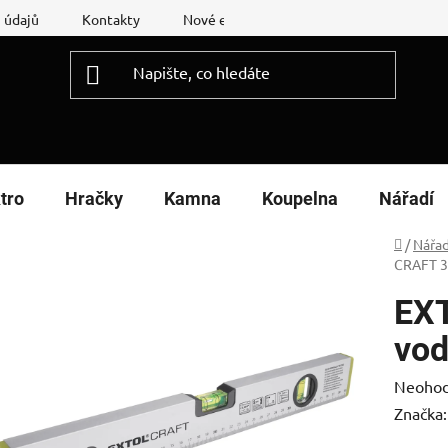
 údajů
Kontakty
Nové energetické štítky
Reklamační
tro
Hračky
Kamna
Koupelna
Nářadí
Domů
/
Nářad
CRAFT 3
EX
vod
Průměr
Neoho
hodnoc
Značka
produk