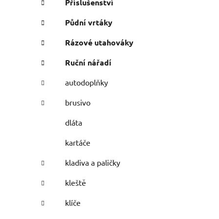
Příslušenství
Půdní vrtáky
Rázové utahováky
Ruční nářadí
autodoplňky
brusivo
dláta
kartáče
kladiva a paličky
kleště
klíče