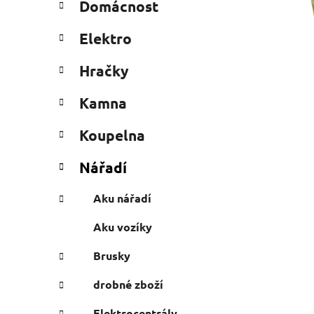
Domácnost
e
n
g
í
Elektro
o
p
r
a
Hračky
i
n
e
Kamna
e
l
Koupelna
Nářadí
Aku nářadí
Aku vozíky
Brusky
drobné zboží
Elektrocentrály