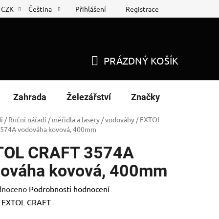
Přihlášení
Registrace
CZK
Čeština
 list
Nákup na splátky
PRÁZDNÝ KOŠÍK
NÁKUPNÍ
KOŠÍK
Zahrada
Železářství
Značky
í
/
Ruční nářadí
/
měřidla a lasery
/
vodováhy
/
EXTOL
574A vodováha kovová, 400mm
TOL CRAFT 3574A
ováha kovová, 400mm
né
dnoceno
Podrobnosti hodnocení
ení
:
EXTOL CRAFT
tu