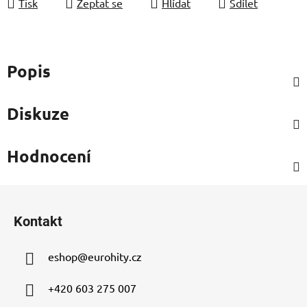
Tisk
Zeptat se
Hlídat
Sdílet
Popis
Diskuze
Hodnocení
Z
á
Kontakt
p
a
eshop
@
eurohity.cz
t
í
+420 603 275 007