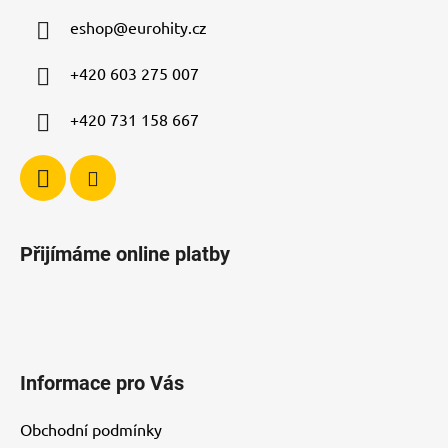
a
eshop
@
eurohity.cz
t
í
+420 603 275 007
+420 731 158 667
Přijímáme online platby
Informace pro Vás
Obchodní podmínky