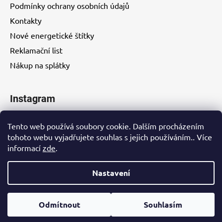
Podmínky ochrany osobních údajů
Kontakty
Nové energetické štítky
Reklamační list
Nákup na splátky
Instagram
Tento web používá soubory cookie. Dalším procházením
tohoto webu vyjadřujete souhlas s jejich používáním.. Více
informací
zde
.
Kontakty
Nastavení
Vytvořil Shoptet
Odmítnout
Souhlasím
Copyright 2026
EUROHITY s.r.o.
. Všechna práva
vyhrazena.
Upravit nastavení cookies