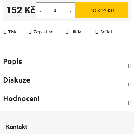
152 Kč
DO KOŠÍKU
Měrná cena:
Tisk
Zeptat se
Hlídat
Sdílet
Popis
Diskuze
Hodnocení
Z
á
Kontakt
p