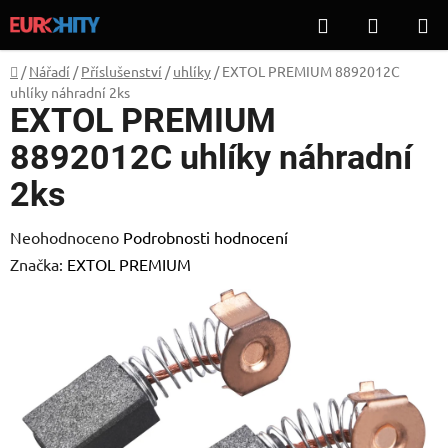
Přejít
Hledat
NÁKUP
na
KOŠÍK
obsah
Domů
/
Nářadí
/
Příslušenství
/
uhlíky
/
EXTOL PREMIUM 8892012C
uhlíky náhradní 2ks
EXTOL PREMIUM
8892012C uhlíky náhradní
2ks
Průměrné
Neohodnoceno
Podrobnosti hodnocení
hodnocení
Značka:
EXTOL PREMIUM
produktu
je
0,0
z
5
hvězdiček.