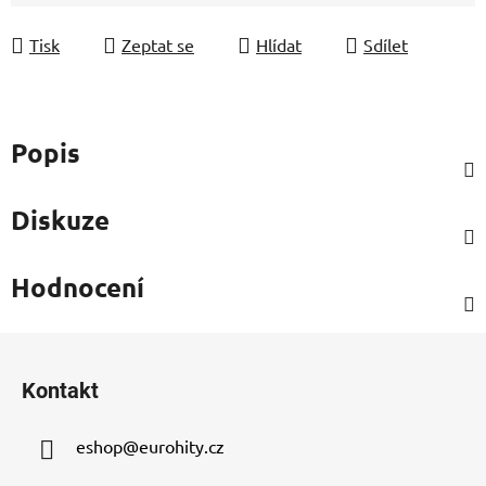
Měrná cena:
Tisk
Zeptat se
Hlídat
Sdílet
Popis
Diskuze
Hodnocení
Z
á
Kontakt
p
a
eshop
@
eurohity.cz
t