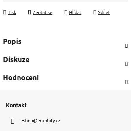
Měrná cena:
Tisk
Zeptat se
Hlídat
Sdílet
Popis
Diskuze
Hodnocení
Z
á
Kontakt
p
a
eshop
@
eurohity.cz
t