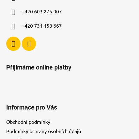
t
í
+420 603 275 007
+420 731 158 667
Přijímáme online platby
Informace pro Vás
Obchodní podmínky
Podmínky ochrany osobních údajů