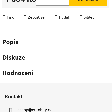
Měrná cena:
Tisk
Zeptat se
Hlídat
Sdílet
Popis
Diskuze
Hodnocení
Z
á
Kontakt
p
a
eshop
@
eurohity.cz