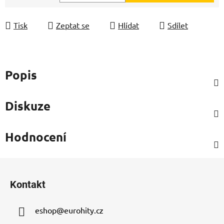
Měrná cena:
Tisk
Zeptat se
Hlídat
Sdílet
Popis
Diskuze
Hodnocení
Z
á
Kontakt
p
a
eshop
@
eurohity.cz
t