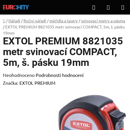
Přejít
Hledat
NÁKUP
na
KOŠÍK
obsah
Domů
/
Nářadí
/
Ruční nářadí
/
měřidla a lasery
/
svinovací metry a pásma
/
EXTOL PREMIUM 8821035 metr svinovací COMPACT, 5m, š. pásku
19mm
EXTOL PREMIUM 8821035
metr svinovací COMPACT,
5m, š. pásku 19mm
Průměrné
Neohodnoceno
Podrobnosti hodnocení
hodnocení
Značka:
EXTOL PREMIUM
produktu
je
0,0
z
5
hvězdiček.