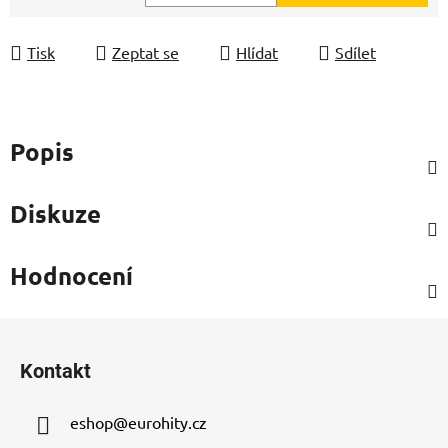
Měrná cena:
Tisk
Zeptat se
Hlídat
Sdílet
Popis
Diskuze
Hodnocení
Z
á
Kontakt
p
a
eshop
@
eurohity.cz
t