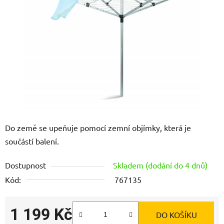
5
hvězdiček.
Do země se upeňuje pomocí zemní objímky, která je
součástí balení.
Dostupnost
Skladem (dodání do 4 dnů)
Kód:
767135
1 199 Kč
DO KOŠÍKU