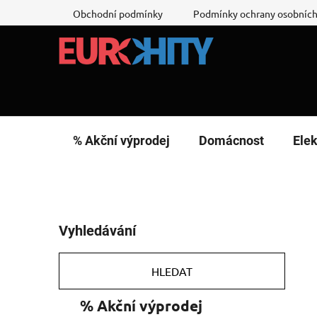
Přejít
Obchodní podmínky
Podmínky ochrany osobních
na
obsah
% Akční výprodej
Domácnost
Elek
P
Vyhledávání
o
s
t
HLEDAT
r
K
Přeskočit
% Akční výprodej
a
a
kategorie