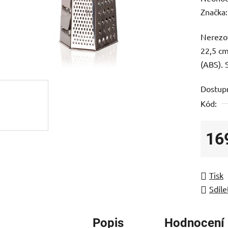
hodnoc
Značka
produk
Nerezov
je
22,5 cm
0,0
(ABS). S
z
5
Dostup
hvězdič
Kód:
16
Měrná
Tisk
Sdíle
Popis
Hodnocení