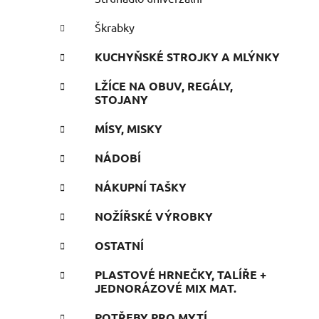
Škrabky
KUCHYŇSKÉ STROJKY A MLÝNKY
LŽÍCE NA OBUV, REGÁLY,
STOJANY
MÍSY, MISKY
NÁDOBÍ
NÁKUPNÍ TAŠKY
NOŽÍŘSKÉ VÝROBKY
OSTATNÍ
PLASTOVÉ HRNEČKY, TALÍŘE +
JEDNORÁZOVÉ MIX MAT.
POTŘEBY PRO MYTÍ