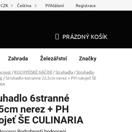
Přihlášení
Registrace
CZK
Čeština
 list
Nákup na splátky
PRÁZDNÝ KOŠÍK
NÁKUPNÍ
KOŠÍK
Zahrada
Železářství
Značky
cnost
/
KUCHYŇSKÉ NÁČINÍ
/
Struhadla
/
Struhadlo
vé
/
Struhadlo 6stranné 22,5cm nerez + PH rukojeť ŠE
RIA
uhadlo 6stranné
5cm nerez + PH
ojeť ŠE CULINARIA
né
dnoceno
Podrobnosti hodnocení