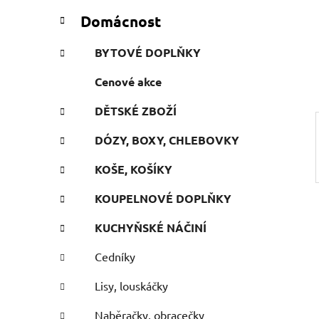
n
t
Domácnost
e
n
g
í
BYTOVÉ DOPLŇKY
o
p
r
Cenové akce
a
i
n
e
DĚTSKÉ ZBOŽÍ
e
l
DÓZY, BOXY, CHLEBOVKY
KOŠE, KOŠÍKY
KOUPELNOVÉ DOPLŇKY
KUCHYŇSKÉ NÁČINÍ
Cedníky
Lisy, louskáčky
Naběračky, obracečky