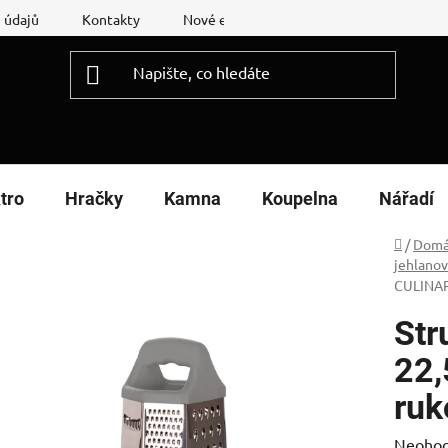
 údajů
Kontakty
Nové energetické štítky
Reklamační
tro
Hračky
Kamna
Koupelna
Nářadí
Domů
/
Domá
jehlano
CULINA
Str
22,
ruk
Průměr
Neoho