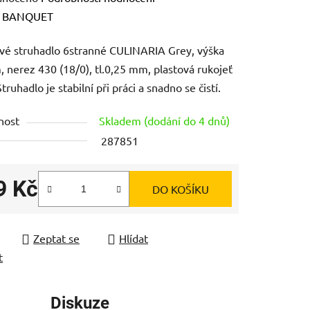
ení
:
BANQUET
tu
é struhadlo 6stranné CULINARIA Grey, výška
, nerez 430 (18/0), tl.0,25 mm, plastová rukojeť
truhadlo je stabilní při práci a snadno se čistí.
nost
Skladem (dodání do 4 dnů)
ek.
287851
9 Kč
DO KOŠÍKU
 cena:
Zeptat se
Hlídat
t
Diskuze