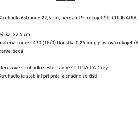
Struhadlo 6stranné 22,5 cm, nerez + PH rukojeť ŠE, CULINARIA.
výška: 22,5 cm
materiál: nerez 430 (18/0) tloušťka 0,25 mm, plastová rukojeť (
barva: šedá
Nerezové struhadlo šestistranné CULINARIA Grey.
Struhadlo je stabilní při práci a snadno se čistí.