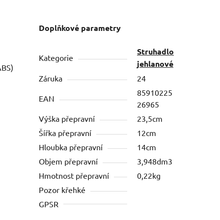
Doplňkové parametry
Struhadlo
Kategorie
jehlanové
ABS)
Záruka
24
85910225
EAN
26965
Výška přepravní
23,5cm
Šířka přepravní
12cm
Hloubka přepravní
14cm
Objem přepravní
3,948dm3
Hmotnost přepravní
0,22kg
Pozor křehké
GPSR