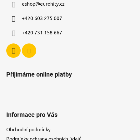
eshop
@
eurohity.cz
t
í
+420 603 275 007
+420 731 158 667
Přijímáme online platby
Informace pro Vás
Obchodní podmínky
Podmínky ochrany osobních údajů