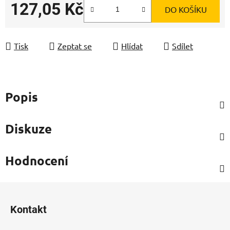
127,05 Kč
DO KOŠÍKU
Měrná cena:
Tisk
Zeptat se
Hlídat
Sdílet
Popis
Diskuze
Hodnocení
Z
á
Kontakt
p
a