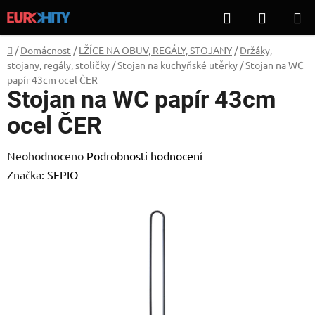
Přejít
Hledat
NÁKUP
na
KOŠÍK
obsah
Domů
/
Domácnost
/
LŽÍCE NA OBUV, REGÁLY, STOJANY
/
Držáky,
stojany, regály, stoličky
/
Stojan na kuchyňské utěrky
/
Stojan na WC
papír 43cm ocel ČER
Stojan na WC papír 43cm
ocel ČER
Průměrné
Neohodnoceno
Podrobnosti hodnocení
hodnocení
Značka:
SEPIO
produktu
je
0,0
z
5
hvězdiček.