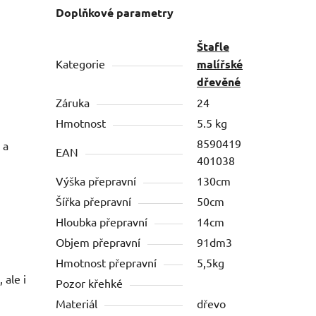
Doplňkové parametry
Štafle
Kategorie
malířské
dřevěné
Záruka
24
Hmotnost
5.5 kg
8590419
 a
EAN
401038
Výška přepravní
130cm
Šířka přepravní
50cm
Hloubka přepravní
14cm
Objem přepravní
91dm3
Hmotnost přepravní
5,5kg
 ale i
Pozor křehké
Materiál
dřevo