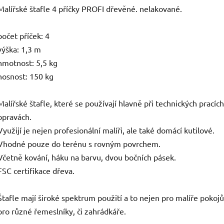
Malířské štafle 4 příčky PROFI dřevěné. nelakované.
počet příček: 4
výška: 1,3 m
hmotnost: 5,5 kg
nosnost: 150 kg
Malířské štafle, které se používají hlavně při technických pracích
opravách.
Využijí je nejen profesionální malíři, ale také domácí kutilové.
Vhodné pouze do terénu s rovným povrchem.
Včetně kování, háku na barvu, dvou bočních pásek.
FSC certifikace dřeva.
Štafle mají široké spektrum použití a to nejen pro malíře pokojů,
pro různé řemeslníky, či zahrádkáře.