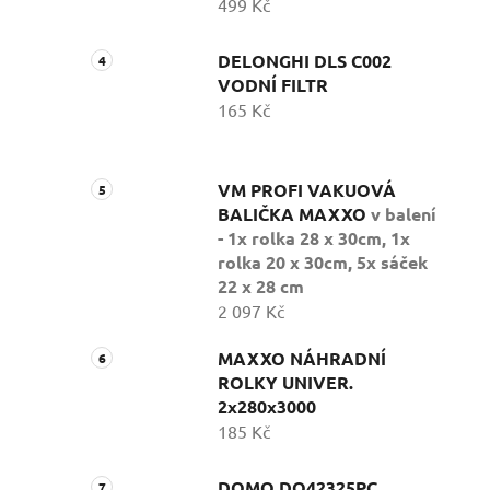
499 Kč
DELONGHI DLS C002
VODNÍ FILTR
165 Kč
VM PROFI VAKUOVÁ
BALIČKA MAXXO
v balení
- 1x rolka 28 x 30cm, 1x
rolka 20 x 30cm, 5x sáček
22 x 28 cm
2 097 Kč
MAXXO NÁHRADNÍ
ROLKY UNIVER.
2x280x3000
185 Kč
DOMO DO42325PC