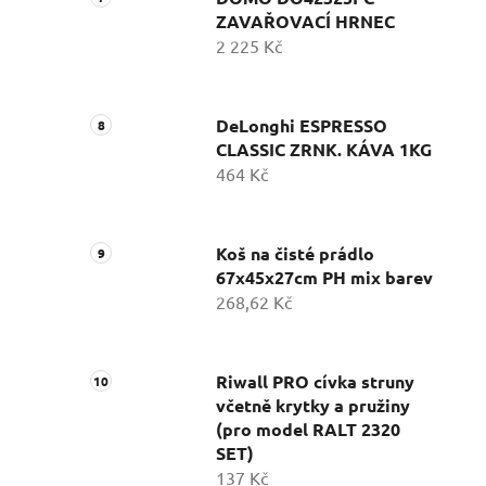
ZAVAŘOVACÍ HRNEC
2 225 Kč
DeLonghi ESPRESSO
CLASSIC ZRNK. KÁVA 1KG
464 Kč
Koš na čisté prádlo
67x45x27cm PH mix barev
268,62 Kč
Riwall PRO cívka struny
včetně krytky a pružiny
(pro model RALT 2320
SET)
137 Kč