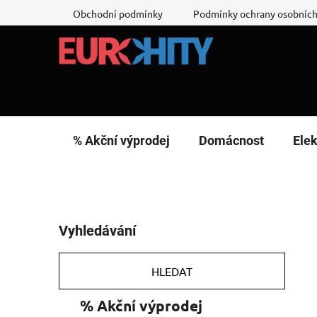
Přejít
Obchodní podmínky
Podmínky ochrany osobních
na
obsah
% Akční výprodej
Domácnost
Elek
P
Vyhledávání
o
s
t
HLEDAT
r
K
Přeskočit
% Akční výprodej
a
a
kategorie