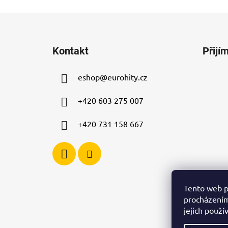
Z
á
Kontakt
Přijí
p
a
eshop
@
eurohity.cz
t
í
+420 603 275 007
+420 731 158 667
Tento web p
procházením
jejich použí