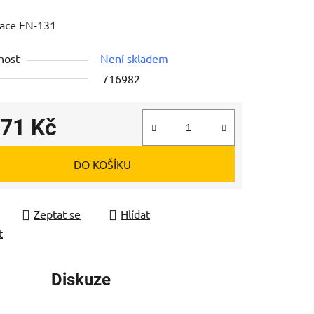
tu
kace EN-131
nost
Není skladem
716982
ek.
171 Kč
 cena:
DO KOŠÍKU
Zeptat se
Hlídat
t
Diskuze