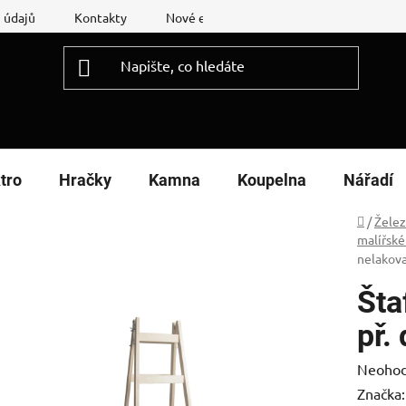
 údajů
Kontakty
Nové energetické štítky
Reklamační
tro
Hračky
Kamna
Koupelna
Nářadí
Domů
/
Želez
malířské
nelakov
Šta
př.
Průměr
Neoho
hodnoc
Značka