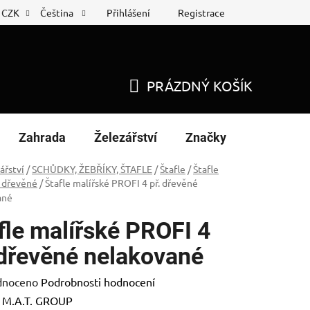
Přihlášení
Registrace
CZK
Čeština
 list
Nákup na splátky
PRÁZDNÝ KOŠÍK
NÁKUPNÍ
KOŠÍK
Zahrada
Železářství
Značky
ářství
/
SCHŮDKY, ŽEBŘÍKY, ŠTAFLE
/
Štafle
/
Štafle
 dřevěné
/
Štafle malířské PROFI 4 př. dřevěné
ané
fle malířské PROFI 4
 dřevěné nelakované
né
dnoceno
Podrobnosti hodnocení
ení
:
M.A.T. GROUP