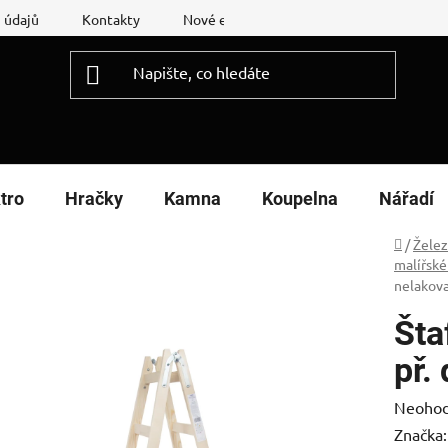
 údajů
Kontakty
Nové energetické štítky
Reklamační
tro
Hračky
Kamna
Koupelna
Nářadí
Domů
/
Želez
malířské
nelakov
Šta
př.
Průměr
Neoho
hodnoc
Značka