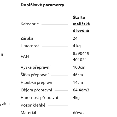
Doplňkové parametry
Štafle
Kategorie
malířské
dřevěné
Záruka
24
Hmotnost
4 kg
8590419
 a
EAN
401021
Výška přepravní
100cm
Šířka přepravní
46cm
Hloubka přepravní
14cm
Objem přepravní
64,4dm3
Hmotnost přepravní
4kg
 ale i
Pozor křehké
Materiál
dřevo