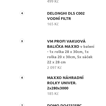
499 Kč
DELONGHI DLS C002
VODNÍ FILTR
165 Kč
VM PROFI VAKUOVÁ
BALIČKA MAXXO
v balení
- 1x rolka 28 x 30cm, 1x
rolka 20 x 30cm, 5x sáček
22 x 28 cm
2 097 Kč
MAXXO NÁHRADNÍ
ROLKY UNIVER.
2x280x3000
185 Kč
DOMO DO42325PC