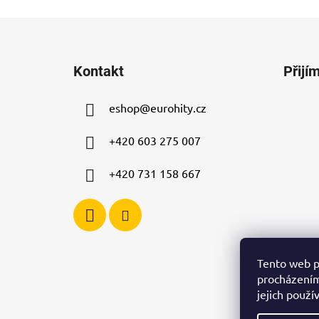
Z
á
Kontakt
Přijí
p
a
eshop
@
eurohity.cz
t
í
+420 603 275 007
+420 731 158 667
Tento web p
procházením
jejich použí