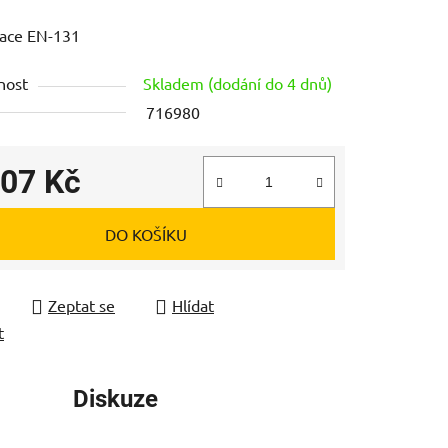
tu
kace EN-131
nost
Skladem (dodání do 4 dnů)
716980
ek.
007 Kč
 cena:
DO KOŠÍKU
Zeptat se
Hlídat
t
Diskuze