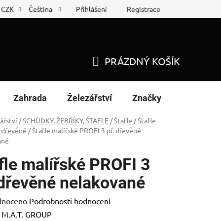
Přihlášení
Registrace
CZK
Čeština
 list
Nákup na splátky
PRÁZDNÝ KOŠÍK
NÁKUPNÍ
KOŠÍK
Zahrada
Železářství
Značky
ářství
/
SCHŮDKY, ŽEBŘÍKY, ŠTAFLE
/
Štafle
/
Štafle
 dřevěné
/
Štafle malířské PROFI 3 př. dřevěné
ané
fle malířské PROFI 3
 dřevěné nelakované
né
dnoceno
Podrobnosti hodnocení
ení
:
M.A.T. GROUP