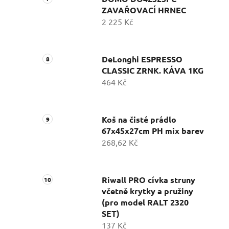
ZAVAŘOVACÍ HRNEC
2 225 Kč
DeLonghi ESPRESSO
CLASSIC ZRNK. KÁVA 1KG
464 Kč
Koš na čisté prádlo
67x45x27cm PH mix barev
268,62 Kč
Riwall PRO cívka struny
včetně krytky a pružiny
(pro model RALT 2320
SET)
137 Kč