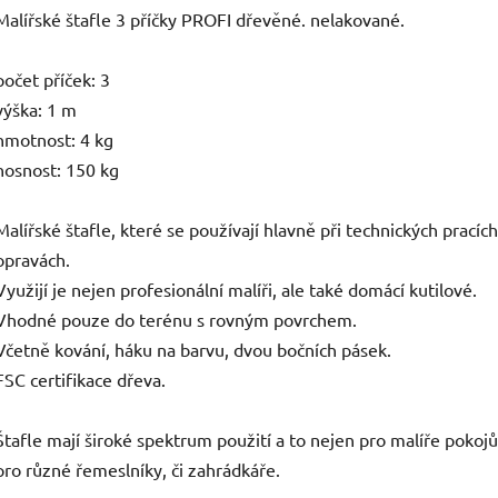
Malířské štafle 3 příčky PROFI dřevěné. nelakované.
počet příček: 3
výška: 1 m
hmotnost: 4 kg
nosnost: 150 kg
Malířské štafle, které se používají hlavně při technických pracích
opravách.
Využijí je nejen profesionální malíři, ale také domácí kutilové.
Vhodné pouze do terénu s rovným povrchem.
Včetně kování, háku na barvu, dvou bočních pásek.
FSC certifikace dřeva.
Štafle mají široké spektrum použití a to nejen pro malíře pokojů,
pro různé řemeslníky, či zahrádkáře.