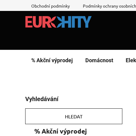
Přejít
Obchodní podmínky
Podmínky ochrany osobních
na
obsah
% Akční výprodej
Domácnost
Elek
P
Vyhledávání
o
s
t
HLEDAT
r
K
Přeskočit
% Akční výprodej
a
a
kategorie