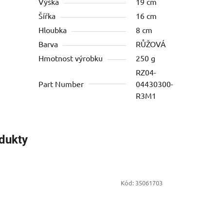
Výška
19 cm
Šířka
16 cm
Hloubka
8 cm
Barva
RŮŽOVÁ
Hmotnost výrobku
250 g
RZ04-
Part Number
04430300-
R3M1
odukty
Kód:
35061703