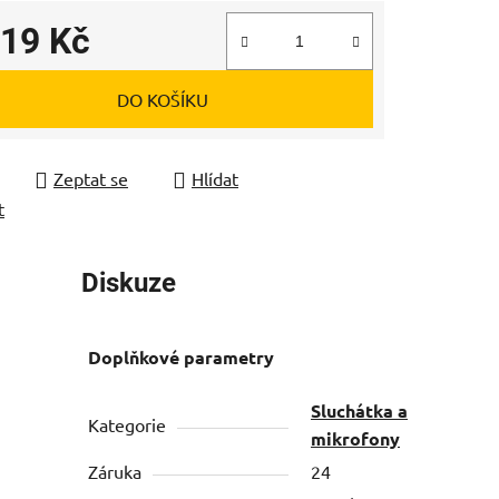
119 Kč
 cena:
DO KOŠÍKU
Zeptat se
Hlídat
t
Diskuze
Doplňkové parametry
Sluchátka a
Kategorie
mikrofony
Záruka
24