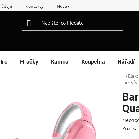
 údajů
Kontakty
Nové energetické štítky
Reklamační
tro
Hračky
Kamna
Koupelna
Nářadí
Domů
/
Elekt
mikrofo
Bar
Qua
Průměr
Neoho
hodnoc
Značka
produk