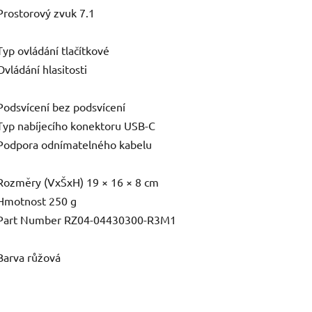
Prostorový zvuk 7.1
Typ ovládání tlačítkové
Ovládání hlasitosti
Podsvícení bez podsvícení
Typ nabíjecího konektoru USB-C
Podpora odnímatelného kabelu
Rozměry (VxŠxH) 19 × 16 × 8 cm
Hmotnost 250 g
Part Number RZ04-04430300-R3M1
Barva růžová