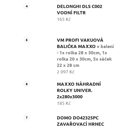
DELONGHI DLS C002
VODNÍ FILTR
165 Kč
VM PROFI VAKUOVÁ
BALIČKA MAXXO
v balení
- 1x rolka 28 x 30cm, 1x
rolka 20 x 30cm, 5x sáček
22 x 28 cm
2 097 Kč
MAXXO NÁHRADNÍ
ROLKY UNIVER.
2x280x3000
185 Kč
DOMO DO42325PC
ZAVAŘOVACÍ HRNEC