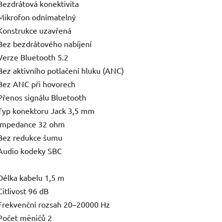
Bezdrátová konektivita
Mikrofon odnímatelný
Konstrukce uzavřená
Bez bezdrátového nabíjení
Verze Bluetooth 5.2
Bez aktivního potlačení hluku (ANC)
Bez ANC při hovorech
Přenos signálu Bluetooth
Typ konektoru Jack 3,5 mm
Impedance 32 ohm
Bez redukce šumu
Audio kodeky SBC
Délka kabelu 1,5 m
Citlivost 96 dB
Frekvenční rozsah 20–20000 Hz
Počet měničů 2