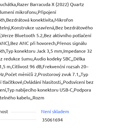
luchátka,Razer Barracuda X (2022) Quartz
tlumení mikrofonu,Připojení
th,Bezdrátová konektivita,Mikrofon
telný,Konstrukce uzavřená,Bez bezdrátového
í,Verze Bluetooth 5.2,Bez aktivního potlačení
ek.
ANC),Bez ANC při hovorech,Přenos signálu
oth,Typ konektoru Jack 3,5 mm,Impedance 32
z redukce šumu,Audio kodeky SBC,,Délka
1,5 m,Citlivost 96 dB,Frekvenční rozsah 20–
z,Počet měničů 2,Prostorový zvuk 7.1,,Typ
í tlačítkové,Ovládání hlasitosti,,Podsvícení bez
ení,Typ nabíjecího konektoru USB-C,Podpora
telného kabelu,,Rozm
nost
Není skladem
35061694