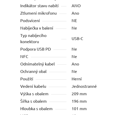
Indikátor stavu nabití
ANO
Ztlumení mikrofonu
Ano
Podsvícení
NE
Nabíječka v balení
Ne
Typ nabíjecího
USB-C
konektoru
Podpora USB PD
Ne
NFC
Ne
Odnímatelný kabel
Ano
Ochranný obal
Ne
Použití
Herní
Vedení kabelu
Jednostranné
Výška s obalem
209 mm
Šířka s obalem
196 mm
Hloubka s obalem
101 mm