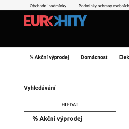
Přejít
Obchodní podmínky
Podmínky ochrany osobních
na
obsah
% Akční výprodej
Domácnost
Elek
P
Vyhledávání
o
s
t
HLEDAT
r
K
Přeskočit
% Akční výprodej
a
a
kategorie
n
t