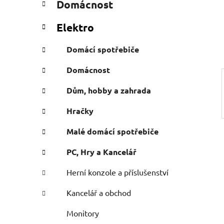
Domácnost
e
n
g
í
Elektro
o
p
r
a
Domácí spotřebiče
i
n
e
Domácnost
e
l
Dům, hobby a zahrada
Hračky
Malé domácí spotřebiče
PC, Hry a Kancelář
Herní konzole a příslušenství
Kancelář a obchod
Monitory