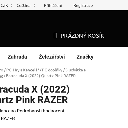
Přihlášení
Registrace
CZK
Čeština
 list
Nákup na splátky
PRÁZDNÝ KOŠÍK
NÁKUPNÍ
KOŠÍK
Zahrada
Železářství
Značky
ro
/
PC, Hry a Kancelář
/
PC doplňky
/
Sluchátka a
ny
/
Barracuda X (2022) Quartz Pink RAZER
racuda X (2022)
rtz Pink RAZER
né
dnoceno
Podrobnosti hodnocení
ení
:
RAZER
tu