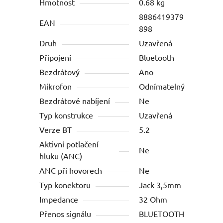
Hmotnost
0.68 kg
8886419379
EAN
898
Druh
Uzavřená
Připojení
Bluetooth
Bezdrátový
Ano
Mikrofon
Odnímatelný
Bezdrátové nabíjení
Ne
Typ konstrukce
Uzavřená
Verze BT
5.2
Aktivní potlačení
Ne
hluku (ANC)
ANC při hovorech
Ne
Typ konektoru
Jack 3,5mm
Impedance
32 Ohm
Přenos signálu
BLUETOOTH