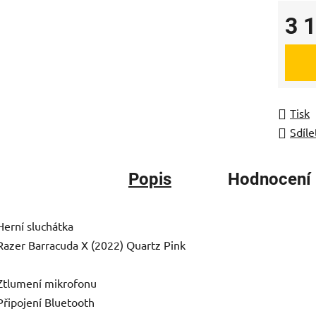
3 
Měrná
Tisk
Sdíle
Popis
Hodnocení
Herní sluchátka
Razer Barracuda X (2022) Quartz Pink
Ztlumení mikrofonu
Připojení Bluetooth