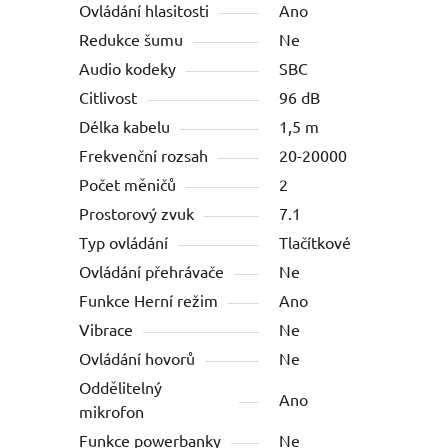
Ovládání hlasitosti
Ano
Redukce šumu
Ne
Audio kodeky
SBC
Citlivost
96 dB
Délka kabelu
1,5 m
Frekvenční rozsah
20-20000
Počet měničů
2
Prostorový zvuk
7.1
Typ ovládání
Tlačítkové
Ovládání přehrávače
Ne
Funkce Herní režim
Ano
Vibrace
Ne
Ovládání hovorů
Ne
Oddělitelný
Ano
mikrofon
Funkce powerbanky
Ne