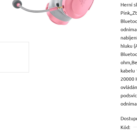
Herní s
je
Pink,,Z
0,0
Bluetoo
z
odníma
5
nabíjen
hvězdič
hluku (
Blueto
ohm,Be
kabelu 
20000 H
ovládán
podsvíc
odníma
Dostup
Kód: