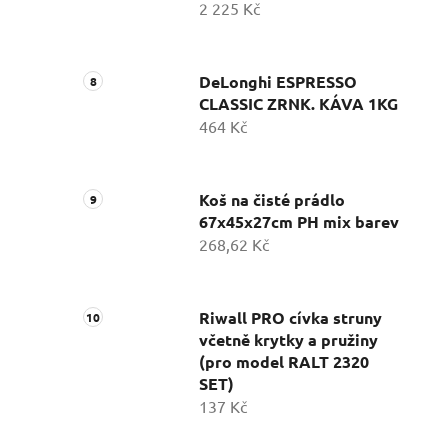
2 225 Kč
DeLonghi ESPRESSO
CLASSIC ZRNK. KÁVA 1KG
464 Kč
Koš na čisté prádlo
67x45x27cm PH mix barev
268,62 Kč
Riwall PRO cívka struny
včetně krytky a pružiny
(pro model RALT 2320
SET)
137 Kč