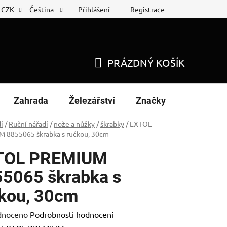
Přihlášení
Registrace
CZK
Čeština
 list
Nákup na splátky
PRÁZDNÝ KOŠÍK
NÁKUPNÍ
KOŠÍK
Zahrada
Železářství
Značky
í
/
Ruční nářadí
/
nože a nůžky
/
škrabky
/
EXTOL
 8855065 škrabka s ručkou, 30cm
TOL PREMIUM
5065 škrabka s
kou, 30cm
né
dnoceno
Podrobnosti hodnocení