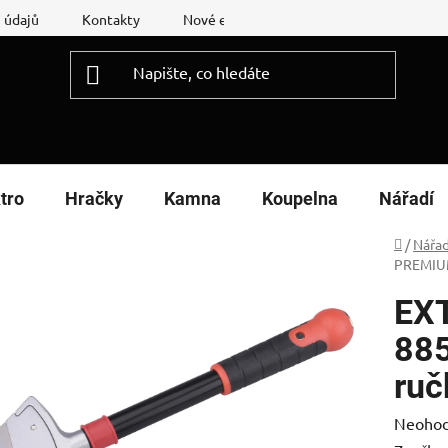
 údajů
Kontakty
Nové energetické štítky
Reklamační
tro
Hračky
Kamna
Koupelna
Nářadí
Domů
/
Nářad
PREMIUM
EX
885
ruč
Průměr
Neoho