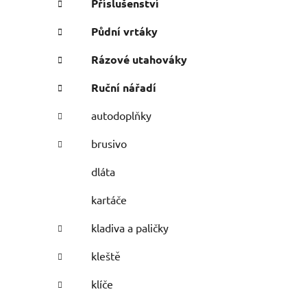
Příslušenství
Půdní vrtáky
Rázové utahováky
Ruční nářadí
autodoplňky
brusivo
dláta
kartáče
kladiva a paličky
kleště
klíče