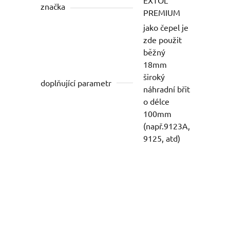
EXTOL
značka
PREMIUM
jako čepel je
zde použit
běžný
18mm
široký
doplňující parametr
náhradní břit
o délce
100mm
(např.9123A,
9125, atd)