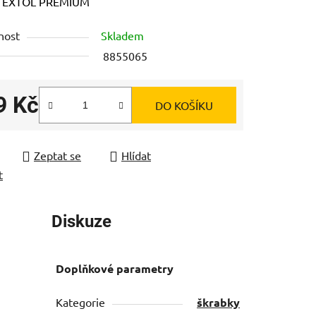
ení
:
EXTOL PREMIUM
tu
nost
Skladem
8855065
9 Kč
DO KOŠÍKU
ek.
 cena:
Zeptat se
Hlídat
t
Diskuze
Doplňkové parametry
Kategorie
škrabky