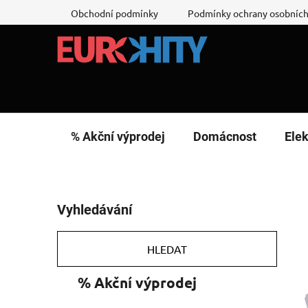
Přejít
Obchodní podmínky
Podmínky ochrany osobních
na
obsah
% Akční výprodej
Domácnost
Elek
P
Vyhledávání
o
s
t
HLEDAT
r
K
Přeskočit
% Akční výprodej
a
a
kategorie
n
t