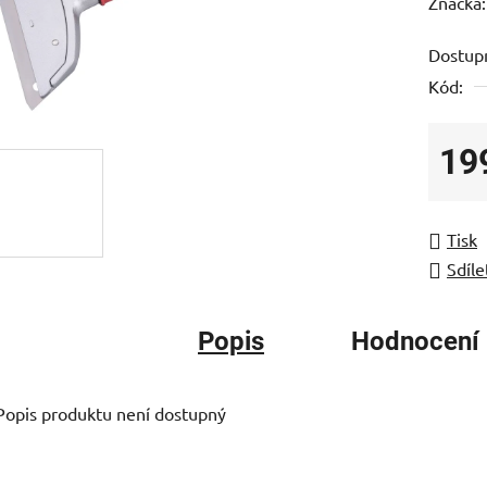
hodnoc
Značka
produk
Dostup
je
Kód:
0,0
z
5
19
hvězdič
Měrná
Tisk
Sdíle
Popis
Hodnocení
Popis produktu není dostupný