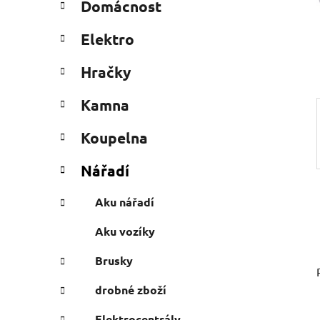
Domácnost
e
n
g
í
Elektro
o
p
r
a
Hračky
i
n
e
Kamna
e
l
Koupelna
Nářadí
Aku nářadí
Aku vozíky
Brusky
drobné zboží
Elektrocentrály