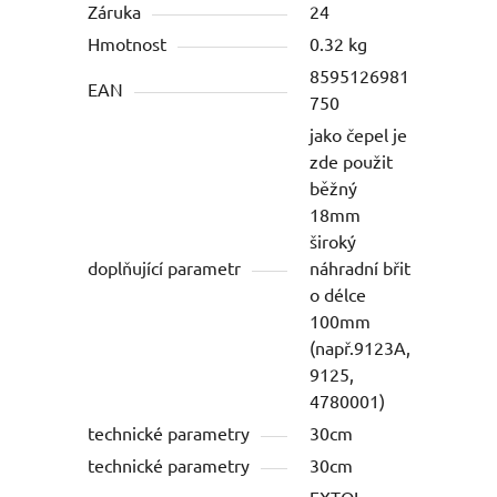
Záruka
24
Hmotnost
0.32 kg
8595126981
EAN
750
jako čepel je
zde použit
běžný
18mm
široký
doplňující parametr
náhradní břit
o délce
100mm
(např.9123A,
9125,
4780001)
technické parametry
30cm
technické parametry
30cm