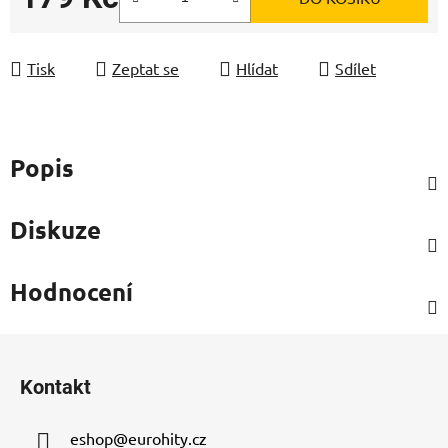
Měrná cena:
Tisk
Zeptat se
Hlídat
Sdílet
Popis
Diskuze
Hodnocení
Z
á
Kontakt
p
a
eshop
@
eurohity.cz