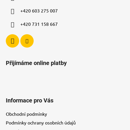
t
í
+420 603 275 007
+420 731 158 667
Přijímáme online platby
Informace pro Vás
Obchodní podmínky
Podmínky ochrany osobních údajů