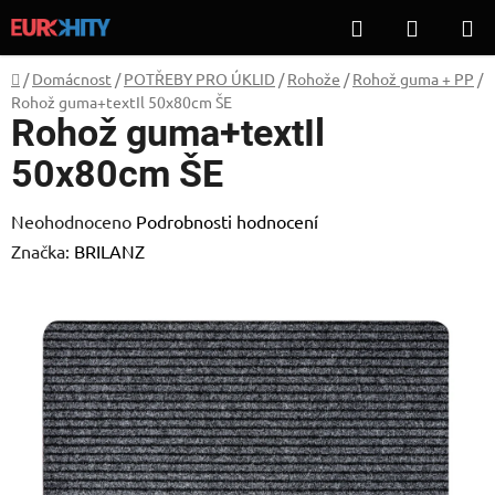
Přejít
Hledat
NÁKUP
na
KOŠÍK
obsah
Domů
/
Domácnost
/
POTŘEBY PRO ÚKLID
/
Rohože
/
Rohož guma + PP
/
Rohož guma+textIl 50x80cm ŠE
Rohož guma+textIl
50x80cm ŠE
Průměrné
Neohodnoceno
Podrobnosti hodnocení
hodnocení
Značka:
BRILANZ
produktu
je
0,0
z
5
hvězdiček.