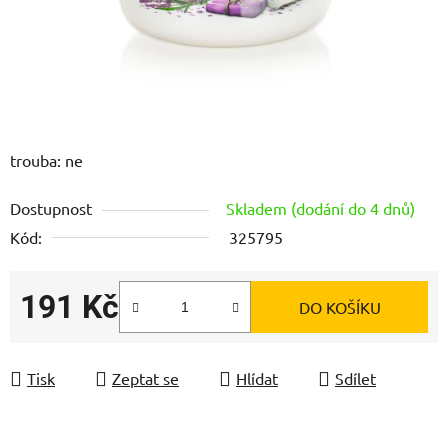
trouba: ne
Dostupnost
Skladem (dodání do 4 dnů)
Kód:
325795
191 Kč
DO KOŠÍKU
Měrná cena:
Tisk
Zeptat se
Hlídat
Sdílet