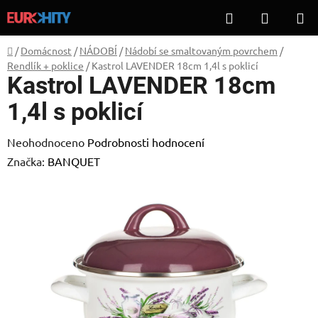
Přejít
Hledat
NÁKUP
na
KOŠÍK
obsah
Domů
/
Domácnost
/
NÁDOBÍ
/
Nádobí se smaltovaným povrchem
/
Rendlík + poklice
/
Kastrol LAVENDER 18cm 1,4l s poklicí
Kastrol LAVENDER 18cm
1,4l s poklicí
Průměrné
Neohodnoceno
Podrobnosti hodnocení
hodnocení
Značka:
BANQUET
produktu
je
0,0
z
5
hvězdiček.