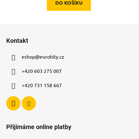
DO KOŠÍKU
Z
á
Kontakt
p
a
eshop
@
eurohity.cz
t
í
+420 603 275 007
+420 731 158 667
Přijímáme online platby