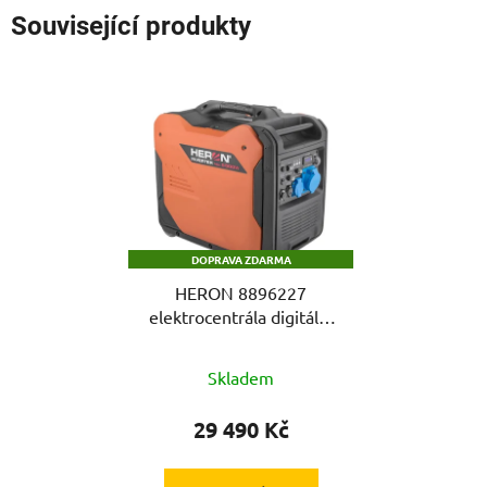
Související produkty
DOPRAVA ZDARMA
HERON 8896227
elektrocentrála digitální
invertorová, 5,5kW,
elektrický start,
Skladem
podvozek
29 490 Kč