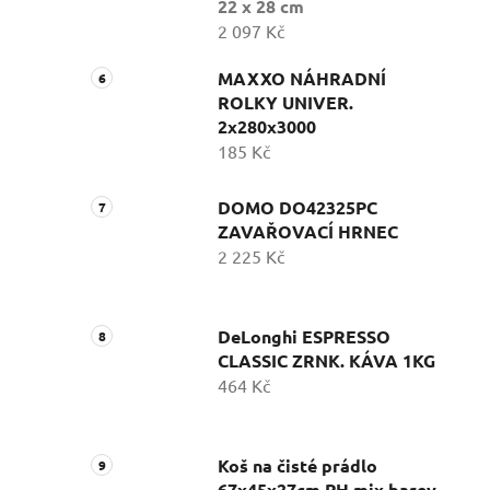
22 x 28 cm
2 097 Kč
MAXXO NÁHRADNÍ
ROLKY UNIVER.
2x280x3000
185 Kč
DOMO DO42325PC
ZAVAŘOVACÍ HRNEC
2 225 Kč
DeLonghi ESPRESSO
CLASSIC ZRNK. KÁVA 1KG
464 Kč
Koš na čisté prádlo
67x45x27cm PH mix barev