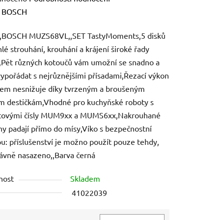
ení
:
BOSCH
tu
e,BOSCH MUZS68VL,,SET TastyMoments,5 disků
hlé strouhání, krouhání a krájení široké řady
,Pět různých kotoučů vám umožní se snadno a
vypořádat s nejrůznějšími přísadami,Řezací výkon
sem nesnižuje díky tvrzeným a broušeným
ek.
m destičkám,Vhodné pro kuchyňské roboty s
tovými čísly MUM9xx a MUMS6xx,Nakrouhané
ny padají přímo do mísy,Víko s bezpečnostní
ou: příslušenství je možno použít pouze tehdy,
právně nasazeno,,Barva černá
nost
Skladem
41022039