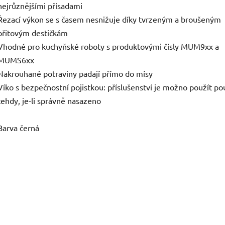
nejrůznějšími přísadami
Řezací výkon se s časem nesnižuje díky tvrzeným a broušeným
břitovým destičkám
Vhodné pro kuchyňské roboty s produktovými čísly MUM9xx a
MUMS6xx
Nakrouhané potraviny padají přímo do mísy
Víko s bezpečnostní pojistkou: příslušenství je možno použít p
tehdy, je-li správně nasazeno
Barva černá