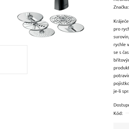
hodnoc
Značka
produk
Kráječ
je
pro ryc
0,0
surovin
z
rychle 
5
se s ča
hvězdič
břitový
produk
potravi
pojistk
je-li s
Dostup
Kód: