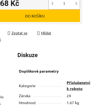
468 Kč
 cena:
DO KOŠÍKU
Zeptat se
Hlídat
t
Diskuze
Doplňkové parametry
Příslušenství
Kategorie
k robotu
Záruka
24
vin
Hmotnost
1.67 kg
s