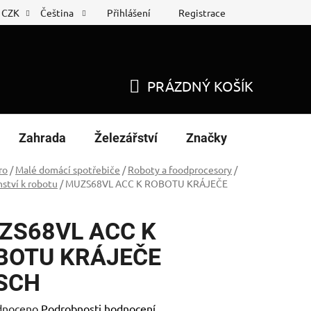
Přihlášení
Registrace
CZK
Čeština
 list
Nákup na splátky
PRÁZDNÝ KOŠÍK
NÁKUPNÍ
KOŠÍK
Zahrada
Železářství
Značky
ro
/
Malé domácí spotřebiče
/
Roboty a foodprocesory
/
nství k robotu
/
MUZS68VL ACC K ROBOTU KRÁJEČE
ZS68VL ACC K
BOTU KRÁJEČE
SCH
né
dnoceno
Podrobnosti hodnocení