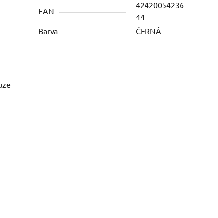
42420054236
EAN
44
Barva
ČERNÁ
ouze