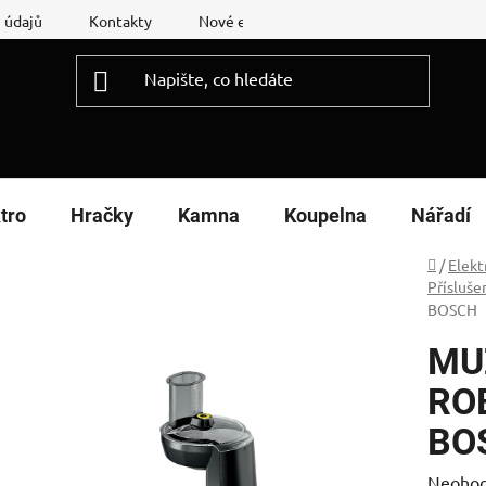
 údajů
Kontakty
Nové energetické štítky
Reklamační
tro
Hračky
Kamna
Koupelna
Nářadí
Domů
/
Elekt
Přísluše
BOSCH
MU
RO
BO
Průměr
Neoho