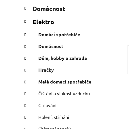
n
t
Domácnost
e
n
g
í
Elektro
o
p
r
a
Domácí spotřebiče
i
n
e
Domácnost
e
l
Dům, hobby a zahrada
Hračky
Malé domácí spotřebiče
Čištění a vlhkost vzduchu
Grilování
Holení, stříhání
Chlazení nápojů