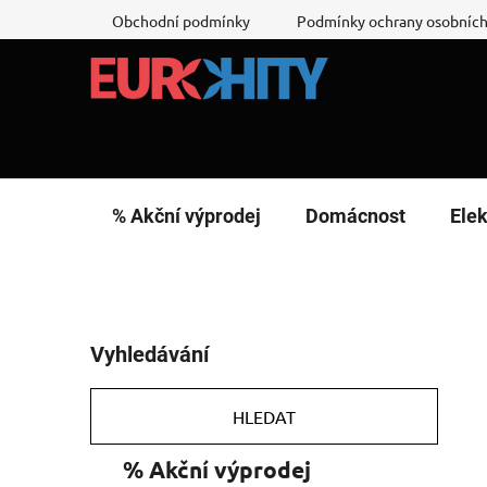
Přejít
Obchodní podmínky
Podmínky ochrany osobních
na
obsah
% Akční výprodej
Domácnost
Elek
P
Vyhledávání
o
s
t
HLEDAT
r
K
Přeskočit
% Akční výprodej
a
a
kategorie