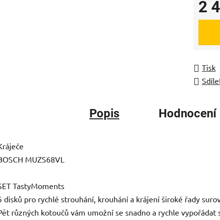
2 
Měrná
Tisk
Sdíle
Popis
Hodnocení
Kráječe
BOSCH MUZS68VL
SET TastyMoments
5 disků pro rychlé strouhání, krouhání a krájení široké řady suro
Pět různých kotoučů vám umožní se snadno a rychle vypořádat 