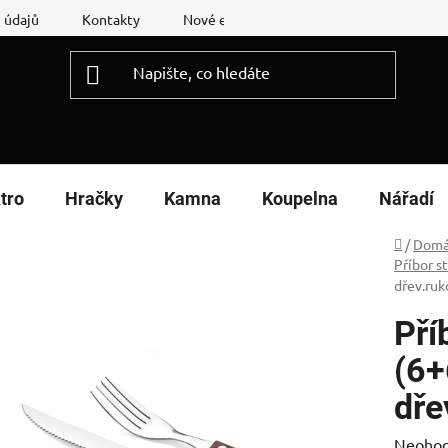
 údajů
Kontakty
Nové energetické štítky
Reklamační
tro
Hračky
Kamna
Koupelna
Nářadí
Domů
/
Domá
Příbor s
dřev.ruk
Pří
(6+
dře
Průměr
Neoho