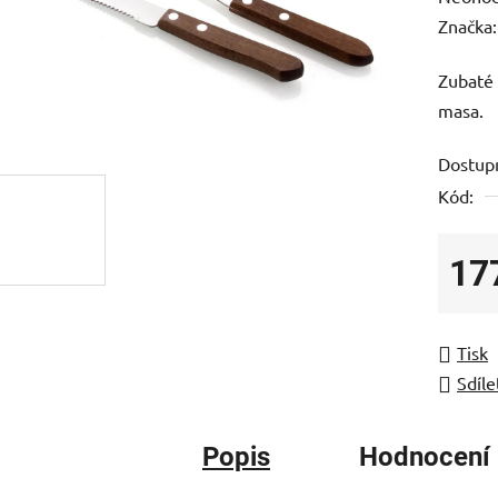
hodnoc
Značka
produk
Zubaté 
je
masa.
0,0
z
Dostup
5
Kód:
hvězdič
17
Měrná
Tisk
Sdíle
Popis
Hodnocení