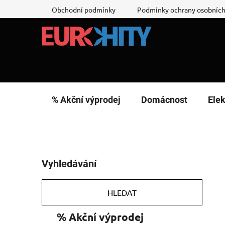
Přejít
Obchodní podmínky
Podmínky ochrany osobních
na
obsah
% Akční výprodej
Domácnost
Elek
P
Vyhledávání
o
s
t
HLEDAT
r
K
Přeskočit
% Akční výprodej
a
a
kategorie