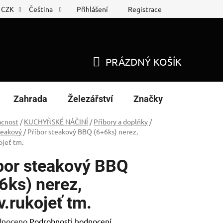
Přihlášení
Registrace
CZK
Čeština
 list
Nákup na splátky
PRÁZDNÝ KOŠÍK
NÁKUPNÍ
KOŠÍK
Zahrada
Železářství
Značky
cnost
/
KUCHYŇSKÉ NÁČINÍ
/
Příbory a doplňky
/
teakový
/
Příbor steakový BBQ (6+6ks) nerez,
ojeť tm.
bor steakový BBQ
6ks) nerez,
v.rukojeť tm.
né
dnoceno
Podrobnosti hodnocení