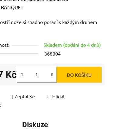
ení
:
BANQUET
tu
ostří nože si snadno poradí s každým druhem
nost
Skladem (dodání do 4 dnů)
368004
ek.
7 Kč
DO KOŠÍKU
 cena:
Zeptat se
Hlídat
t
Diskuze