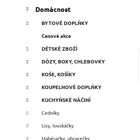
n
t
Domácnost
e
n
g
í
BYTOVÉ DOPLŇKY
o
p
r
Cenové akce
a
i
n
e
DĚTSKÉ ZBOŽÍ
e
l
DÓZY, BOXY, CHLEBOVKY
KOŠE, KOŠÍKY
KOUPELNOVÉ DOPLŇKY
KUCHYŇSKÉ NÁČINÍ
Cedníky
Lisy, louskáčky
Naběračky, obracečky