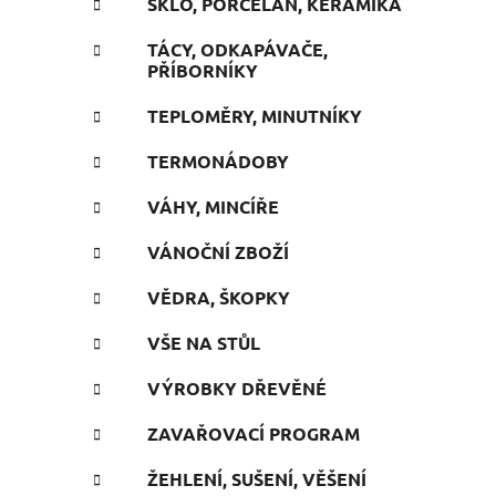
SKLO, PORCELÁN, KERAMIKA
TÁCY, ODKAPÁVAČE,
PŘÍBORNÍKY
TEPLOMĚRY, MINUTNÍKY
TERMONÁDOBY
VÁHY, MINCÍŘE
VÁNOČNÍ ZBOŽÍ
VĚDRA, ŠKOPKY
VŠE NA STŮL
VÝROBKY DŘEVĚNÉ
ZAVAŘOVACÍ PROGRAM
ŽEHLENÍ, SUŠENÍ, VĚŠENÍ