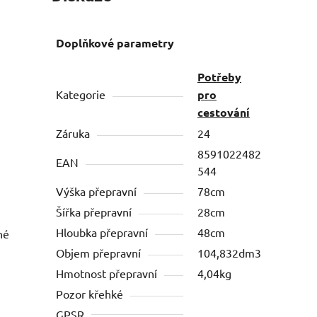
Doplňkové parametry
Potřeby
Kategorie
pro
cestování
Záruka
24
8591022482
EAN
544
Výška přepravní
78cm
Šířka přepravní
28cm
Hloubka přepravní
48cm
né
Objem přepravní
104,832dm3
Hmotnost přepravní
4,04kg
Pozor křehké
GPSR