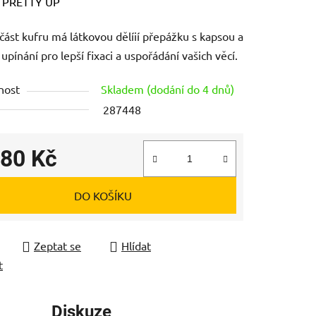
ení
:
PRETTY UP
tu
 část kufru má látkovou dělíií přepážku s kapsou a
upínání pro lepší fixaci a uspořádání vašich věcí.
nost
Skladem (dodání do 4 dnů)
287448
ek.
180 Kč
 cena:
DO KOŠÍKU
Zeptat se
Hlídat
t
Diskuze