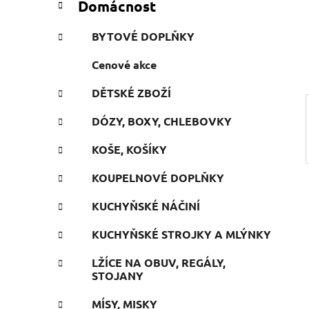
Domácnost
e
n
g
í
BYTOVÉ DOPLŇKY
o
p
r
Cenové akce
a
i
n
e
DĚTSKÉ ZBOŽÍ
e
l
DÓZY, BOXY, CHLEBOVKY
KOŠE, KOŠÍKY
KOUPELNOVÉ DOPLŇKY
KUCHYŇSKÉ NÁČINÍ
KUCHYŇSKÉ STROJKY A MLÝNKY
LŽÍCE NA OBUV, REGÁLY,
STOJANY
MÍSY, MISKY