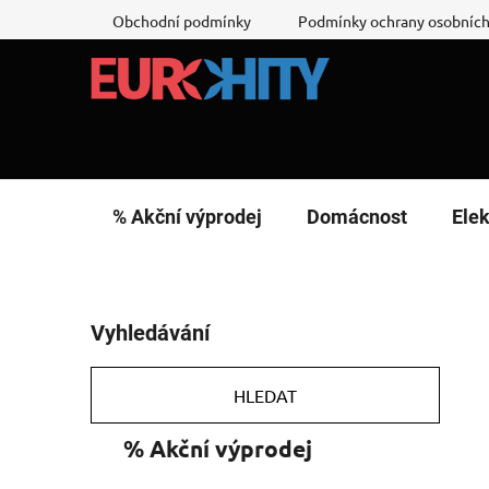
Přejít
Obchodní podmínky
Podmínky ochrany osobních
na
obsah
% Akční výprodej
Domácnost
Elek
P
Vyhledávání
o
s
t
HLEDAT
r
K
Přeskočit
% Akční výprodej
a
a
kategorie
n
t