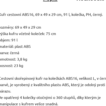
Kufr cestovní ABS16, 69 x 49 x 29 cm, 91 l, kolečka, PH, černý.
rozměry: 69 x 49 x 29 cm
výška kufru včetně koleček: 75 cm
objem: 91 l
materiál: plast ABS
barva: černá
hmotnost: 3,8 kg
nosnost: 23 kg
Cestovní skořepinový kufr na kolečkách ABS16, velikost L, v čer
barvě, je vyrobený z kvalitního plastu ABS, který je odolný proti
nárazu.
Je opatřený 4 kolečky otočnými o 360 stupňů, díky kterým je
manipulace s kufrem velice snadná.