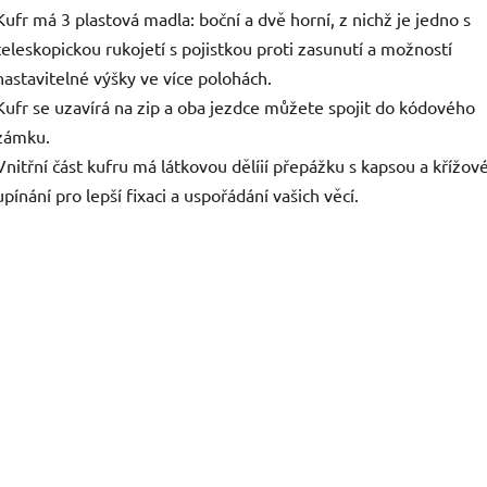
Kufr má 3 plastová madla: boční a dvě horní, z nichž je jedno s
teleskopickou rukojetí s pojistkou proti zasunutí a možností
nastavitelné výšky ve více polohách.
Kufr se uzavírá na zip a oba jezdce můžete spojit do kódového
zámku.
Vnitřní část kufru má látkovou dělíií přepážku s kapsou a křížov
upínání pro lepší fixaci a uspořádání vašich věcí.