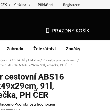
Přihlášení
Registrace
CZK
Čeština
 list
Nákup na splátky
PRÁZDNÝ KOŠÍK
NÁKUPNÍ
KOŠÍK
Zahrada
Železářství
Značky
cnost
/
OSTATNÍ
/
Ostatní
/
Potřeby pro cestování
/
tovní ABS16 69x49x29cm, 91l, kolečka, PH ČER
r cestovní ABS16
49x29cm, 91l,
ečka, PH ČER
né
dnoceno
Podrobnosti hodnocení