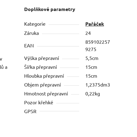
Doplňkové parametry
Kategorie
Pařáček
Záruka
24
859102257
EAN
9275
Výška přepravní
5,5cm
v
lů a
Šířka přepravní
15cm
Hloubka přepravní
15cm
Objem přepravní
1,2375dm3
Hmotnost přepravní
0,22kg
Pozor křehké
GPSR