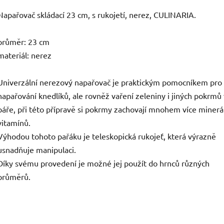
Napařovač skládací 23 cm, s rukojetí, nerez, CULINARIA.
průměr: 23 cm
materiál: nerez
Univerzální nerezový napařovač je praktickým pomocníkem pro
napařování knedlíků, ale rovněž vaření zeleniny i jiných pokrmů 
páře, při této přípravě si pokrmy zachovají mnohem více minerá
vitamínů.
Výhodou tohoto pařáku je teleskopická rukojeť, která výrazně
usnadňuje manipulaci.
Díky svému provedení je možné jej použít do hrnců různých
průměrů.