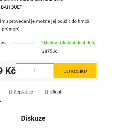
ení
:
BANQUET
tu
ému provedení je možné jej použít do hrnců
h průměrů.
nost
Skladem (dodání do 4 dnů)
287566
ek.
9 Kč
DO KOŠÍKU
 cena:
Zeptat se
Hlídat
t
Diskuze