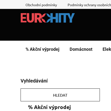
Přejít
Obchodní podmínky
Podmínky ochrany osobních
na
obsah
% Akční výprodej
Domácnost
Elek
P
Vyhledávání
o
s
t
HLEDAT
r
K
Přeskočit
% Akční výprodej
a
a
kategorie