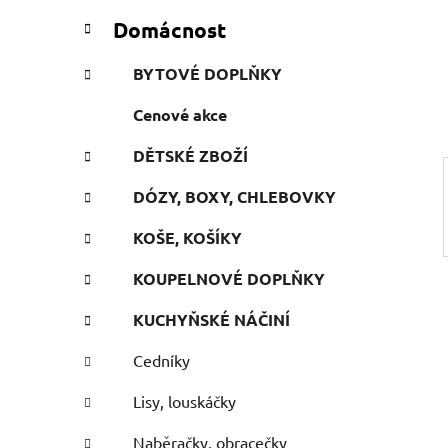
n
t
Domácnost
e
n
g
í
BYTOVÉ DOPLŇKY
o
p
r
Cenové akce
a
i
n
e
DĚTSKÉ ZBOŽÍ
e
l
DÓZY, BOXY, CHLEBOVKY
KOŠE, KOŠÍKY
KOUPELNOVÉ DOPLŇKY
KUCHYŇSKÉ NÁČINÍ
Cedníky
Lisy, louskáčky
Naběračky, obracečky