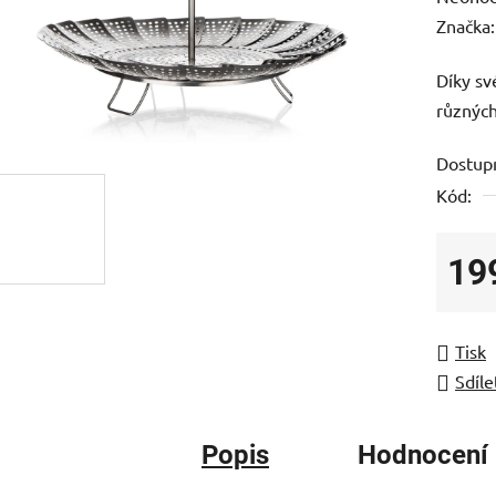
hodnoc
Značka
produk
Díky sv
je
různýc
0,0
z
Dostup
5
Kód:
hvězdič
19
Měrná
Tisk
Sdíle
Popis
Hodnocení