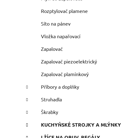
Rozptylovač plamene
Síto na pánev
Vložka napařovací
Zapalovač
Zapalovač piezoelektrický
Zapalovač plamínkový
Příbory a doplňky
Struhadla
Škrabky
KUCHYŇSKÉ STROJKY A MLÝNKY
LŽÍCE NA OBUV, REGÁLY,