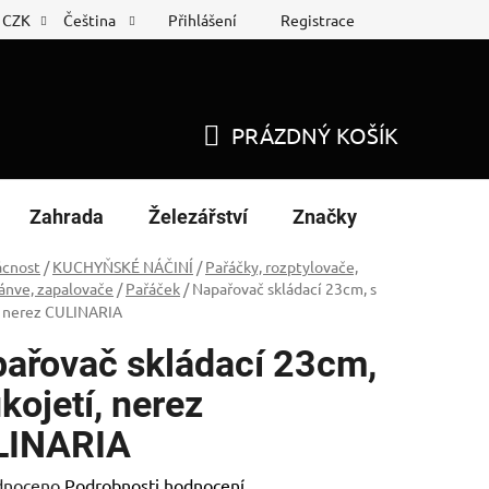
Přihlášení
Registrace
CZK
Čeština
 list
Nákup na splátky
PRÁZDNÝ KOŠÍK
NÁKUPNÍ
KOŠÍK
Zahrada
Železářství
Značky
cnost
/
KUCHYŇSKÉ NÁČINÍ
/
Pařáčky, rozptylovače,
pánve, zapalovače
/
Pařáček
/
Napařovač skládací 23cm, s
, nerez CULINARIA
ařovač skládací 23cm,
ukojetí, nerez
LINARIA
né
dnoceno
Podrobnosti hodnocení