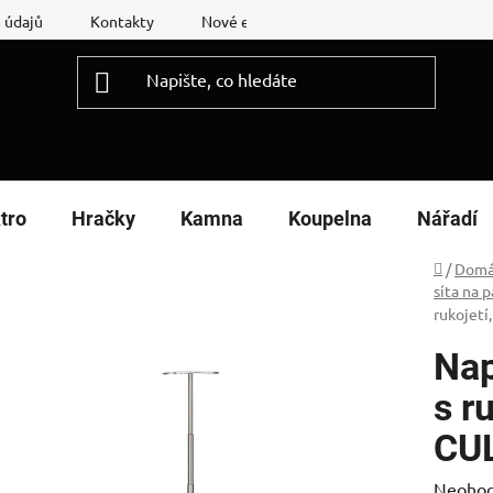
 údajů
Kontakty
Nové energetické štítky
Reklamační
tro
Hračky
Kamna
Koupelna
Nářadí
Domů
/
Domá
síta na 
rukojetí
Nap
s r
CU
Průměr
Neoho