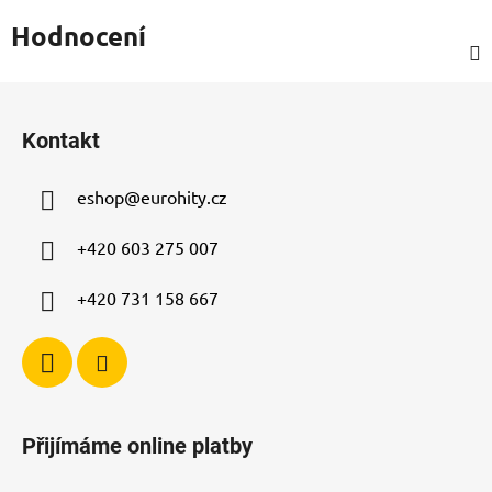
Hodnocení
Z
á
Kontakt
p
a
eshop
@
eurohity.cz
t
í
+420 603 275 007
+420 731 158 667
Přijímáme online platby