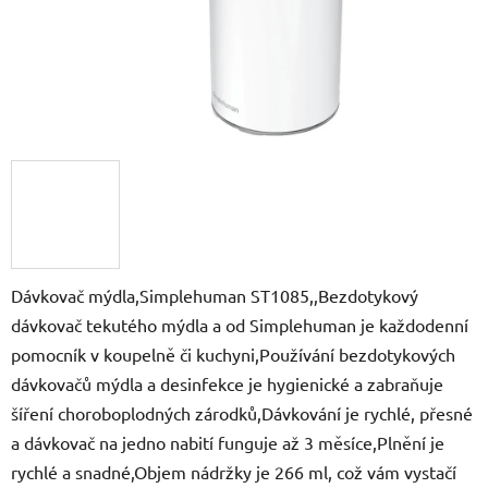
Dávkovač mýdla,Simplehuman ST1085,,Bezdotykový
dávkovač tekutého mýdla a od Simplehuman je každodenní
pomocník v koupelně či kuchyni,Používání bezdotykových
dávkovačů mýdla a desinfekce je hygienické a zabraňuje
šíření choroboplodných zárodků,Dávkování je rychlé, přesné
a dávkovač na jedno nabití funguje až 3 měsíce,Plnění je
rychlé a snadné,Objem nádržky je 266 ml, což vám vystačí