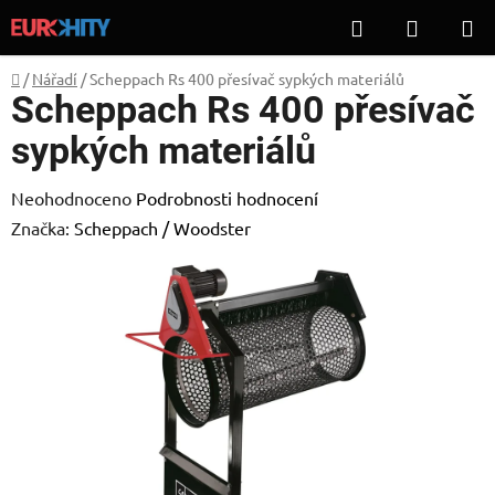
Přejít
Hledat
NÁKUP
na
KOŠÍK
obsah
Domů
/
Nářadí
/
Scheppach Rs 400 přesívač sypkých materiálů
Scheppach Rs 400 přesívač
sypkých materiálů
Průměrné
Neohodnoceno
Podrobnosti hodnocení
hodnocení
Značka:
Scheppach / Woodster
produktu
je
0,0
z
5
hvězdiček.