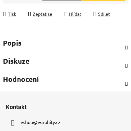
Měrná cena:
Tisk
Zeptat se
Hlídat
Sdílet
Popis
Diskuze
Hodnocení
Z
á
Kontakt
p
a
eshop
@
eurohity.cz
t