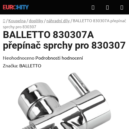
Přejít
Hledat
NÁKUP
na
KOŠÍK
obsah
Domů
/
Koupelna
/
doplňky
/
náhradní díly
/
BALLETTO 830307A přepínač
sprchy pro 830307
BALLETTO 830307A
přepínač sprchy pro 830307
Průměrné
Neohodnoceno
Podrobnosti hodnocení
hodnocení
Značka:
BALLETTO
produktu
je
0,0
z
5
hvězdiček.