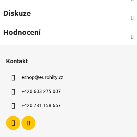
Diskuze
Hodnocení
Z
á
Kontakt
p
a
eshop
@
eurohity.cz
t
í
+420 603 275 007
+420 731 158 667