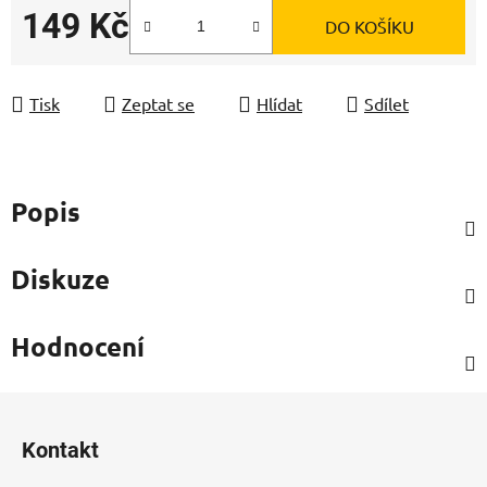
149 Kč
DO KOŠÍKU
Měrná cena:
Tisk
Zeptat se
Hlídat
Sdílet
Popis
Diskuze
Hodnocení
Z
á
Kontakt
p