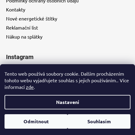
Podmínky ochrany osobních údajů
Kontakty
Nové energetické štítky
Reklamační list
Nákup na splátky
Instagram
Tento web používá soubory cookie. Dalším procházením
tohoto webu vyjadřujete souhlas s jejich používáním.. Více
informací
zde
.
Kontakty
Nastavení
Vytvořil Shoptet
Odmítnout
Souhlasím
Copyright 2026
EUROHITY s.r.o.
. Všechna práva
vyhrazena.
Upravit nastavení cookies