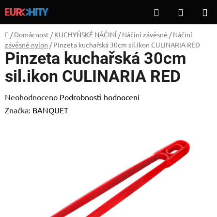
Přejít
Hledat
NÁKUP
na
KOŠÍK
obsah
Domů
/
Domácnost
/
KUCHYŇSKÉ NÁČINÍ
/
Náčiní závěsné
/
Náčiní
závěsné nylon
/
Pinzeta kuchařská 30cm sil.ikon CULINARIA RED
Pinzeta kuchařská 30cm
sil.ikon CULINARIA RED
Průměrné
Neohodnoceno
Podrobnosti hodnocení
hodnocení
Značka:
BANQUET
produktu
je
0,0
z
5
hvězdiček.