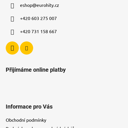
a
eshop
@
eurohity.cz
t
í
+420 603 275 007
+420 731 158 667
Přijímáme online platby
Informace pro Vás
Obchodní podmínky