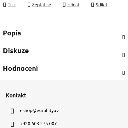
Tisk
Zeptat se
Hlídat
Sdílet
Popis
Diskuze
Hodnocení
Z
á
Kontakt
p
a
eshop
@
eurohity.cz
t
í
+420 603 275 007