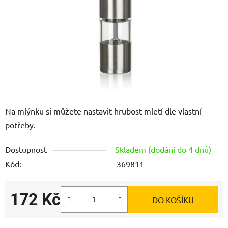
Na mlýnku si můžete nastavit hrubost mletí dle vlastní
potřeby.
Dostupnost
Skladem (dodání do 4 dnů)
Kód:
369811
172 Kč
DO KOŠÍKU
Měrná cena: