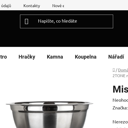
 údajů
Kontakty
Nové energetické štítky
Reklamační
tro
Hračky
Kamna
Koupelna
Nářadí
Domů
/
Domá
2TONE n
Mis
Průměr
Neoho
hodnoc
Značka
produk
Nerezov
je