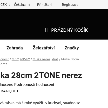
Přihlášení
Registrace
CZK
Čeština
 list
Nákup na splátky
PRÁZDNÝ KOŠÍK
NÁKUPNÍ
KOŠÍK
Zahrada
Železářství
Značky
cnost
/
MÍSY, MISKY
/
Miska nerez, drát
/
Miska 28cm
erez
ka 28cm 2TONE nerez
né
dnoceno
Podrobnosti hodnocení
ení
:
BANQUET
tu
á miska má široké využití v kuchyni, snadno se