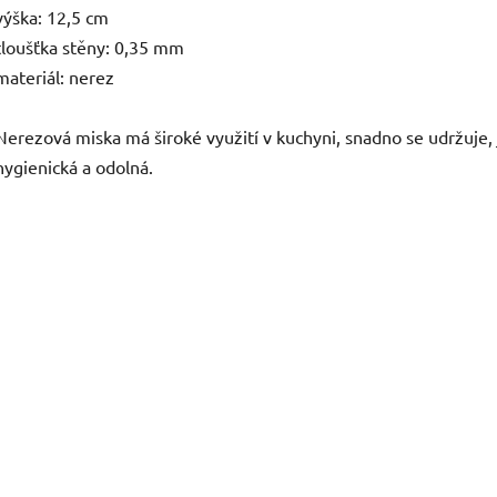
výška: 12,5 cm
tloušťka stěny: 0,35 mm
materiál: nerez
Nerezová miska má široké využití v kuchyni, snadno se udržuje, 
hygienická a odolná.