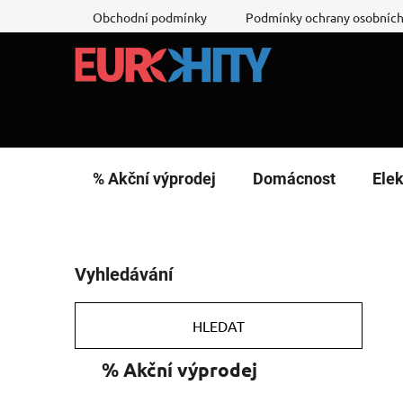
Přejít
Obchodní podmínky
Podmínky ochrany osobních
na
obsah
% Akční výprodej
Domácnost
Elek
P
Vyhledávání
o
s
t
HLEDAT
r
K
Přeskočit
% Akční výprodej
a
a
kategorie
n
t