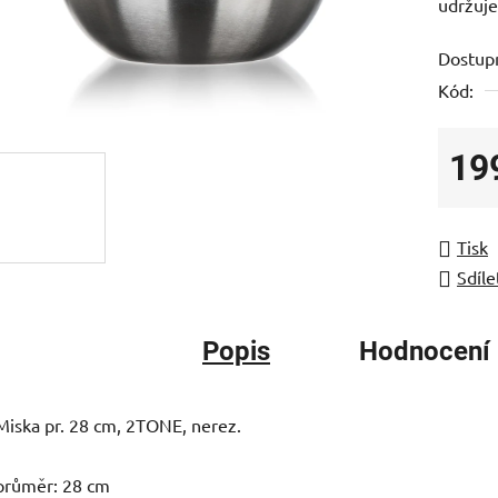
udržuje
0,0
z
Dostup
5
Kód:
hvězdič
19
Měrná
Tisk
Sdíle
Popis
Hodnocení
Miska pr. 28 cm, 2TONE, nerez.
průměr: 28 cm