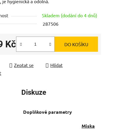
, je hygienická a odolná.
nost
Skladem (dodání do 4 dnů)
287506
ek.
9 Kč
DO KOŠÍKU
 cena:
Zeptat se
Hlídat
t
Diskuze
Doplňkové parametry
Miska