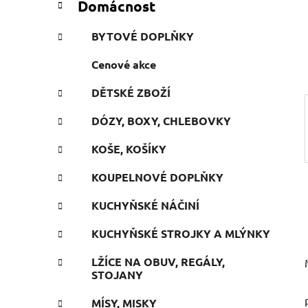
Domácnost
e
n
g
í
BYTOVÉ DOPLŇKY
o
p
r
Cenové akce
a
i
n
e
DĚTSKÉ ZBOŽÍ
e
l
DÓZY, BOXY, CHLEBOVKY
KOŠE, KOŠÍKY
KOUPELNOVÉ DOPLŇKY
KUCHYŇSKÉ NÁČINÍ
KUCHYŇSKÉ STROJKY A MLÝNKY
LŽÍCE NA OBUV, REGÁLY,
STOJANY
MÍSY, MISKY