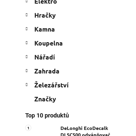
Elektro
Hračky
Kamna
Koupelna
Nářadí
Zahrada
Železářství
Značky
Top 10 produktů
DeLonghi EcoDecalk
DLSC500 odvápňovač