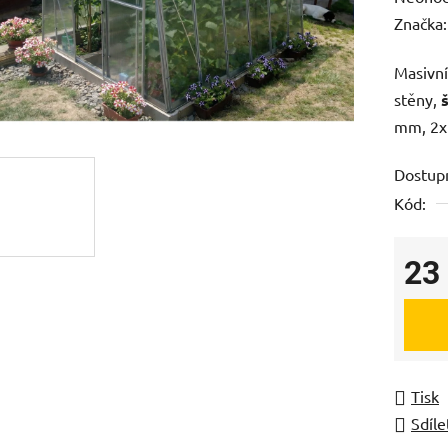
hodnoc
Značka
produk
Masivní
je
stěny,
0,0
mm, 2x 
z
5
Dostup
hvězdič
Kód:
23
Měrná
Tisk
Sdíle