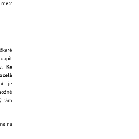
1 metr
eškeré
koupit
y
. Ke
ocelá
ní je
možné
ný rám
ena na