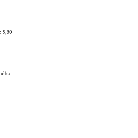
e 5,80
aného