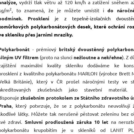
analýze,
vydrží tlak větru až 120 km/h a zatížení sněhem a
2
kg/m
, to znamená, že je můžete umístit i
do náročně
podmínek. Prosklení
je z tepelně-izolačních dvoustě
komůrkových polykarbonátových desek, které ochrání ros
ve skleníku přes jarními mrazíky.
Polykarbonát
- prémiový
britský dvoustěnný polykarbon
silným UV filtrem
(proto na slunci
nežloutne a nekřehne
). Z 
zajištění maximální kvality skleníku dodáváme ke konst
prosklení z kvalitního polykarbonátu MARLON (výrobce Brett 
Velká Británie), který v ČR prošel náročnými testy ve s
akreditovaných zkušebnách jako stavební materiál. 
disponuje
zkušebním protokolem ze Státního zdravotního ú
Praha
, který potvrzuje, že se z polykarbonátu neuvolňují 
škodlivé látky. Můžete tak nerušeně pěstovat zeleninu bez 
své zdraví.
Smluvní prodloužená záruka 10 let
na nerozbi
polykarbonátu krupobitím je u skleníků od LANIT P