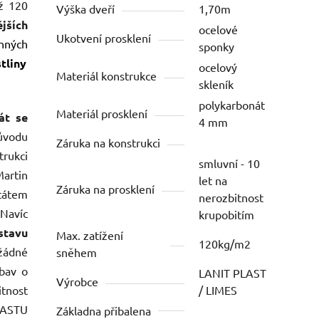
ž 120
Výška dveří
1,70m
jších
ocelové
Ukotvení prosklení
nných
sponky
tliny
ocelový
Materiál konstrukce
skleník
polykarbonát
Materiál prosklení
át se
4 mm
důvodu
Záruka na konstrukci
rukci
smluvní - 10
Martin
let na
Záruka na prosklení
tátem
nerozbitnost
Navíc
krupobitím
stavu
Max. zatížení
120kg/m2
žádné
sněhem
obav o
LANIT PLAST
Výrobce
tnost
/ LIMES
LASTU
Základna přibalena