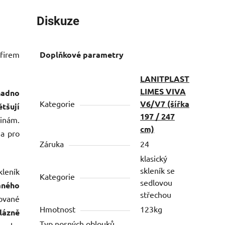
Diskuze
 firem
Doplňkové parametry
LANITPLAST
LIMES VIVA
nadno
Kategorie
V6/V7 (šířka
ětšují
197 / 247
inám.
cm)
 a pro
Záruka
24
klasický
skleník se
leník
Kategorie
sedlovou
aného
střechou
kované
Hmotnost
123kg
lázně
Typ nosných oblouků