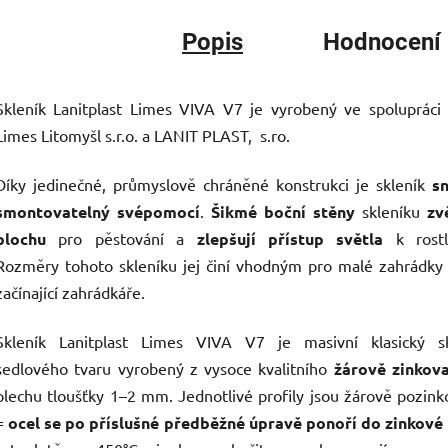
Popis
Hodnocení
Skleník Lanitplast Limes VIVA V7 je vyrobený ve spolupráci
Limes Litomyšl s.r.o. a LANIT PLAST, s.ro.
Díky jedinečné, průmyslově chráněné konstrukci je skleník
s
smontovatelný svépomocí
.
Šikmé boční stěny
skleníku
zv
plochu
pro pěstování a
zlepšují přístup světla
k rostl
Rozměry tohoto skleníku jej činí vhodným pro malé zahrádky
začínající zahrádkáře.
Skleník Lanitplast Limes VIVA V7 je masivní klasický sk
sedlového tvaru vyrobený z vysoce kvalitního
žárově zinkov
plechu tloušťky 1–2 mm. Jednotlivé profily jsou žárově pozin
=
ocel se po příslušné předběžné úpravě ponoří do zinkové 