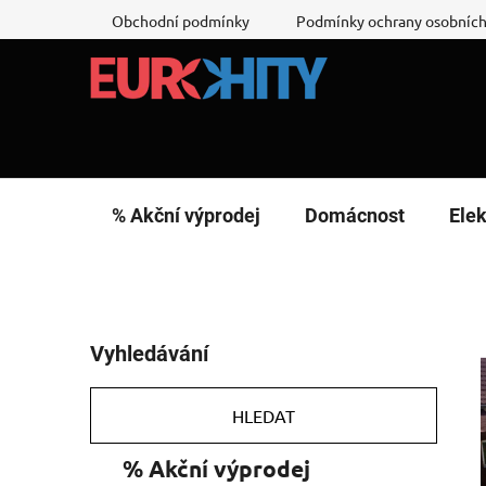
Přejít
Obchodní podmínky
Podmínky ochrany osobních
na
obsah
% Akční výprodej
Domácnost
Elek
P
Vyhledávání
o
s
t
HLEDAT
r
K
Přeskočit
% Akční výprodej
a
a
kategorie