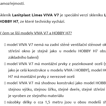
samozřejmostí.
Skleník
Lanitplast Limes VIVA V7
je speciální verzí skleníku
HOBBY H7
, ze které technicky vychází.
V čem se liší modely VIVA V7 a HOBBY H7?
model VIVA V7 nemá na zadní stěně ventilační stěnové o
střešní okno je stejně jako u modelu HOBBY H7 ob
základního balení)
model VIVA V7 má montážní prvky z pozinkované oceli (
jako je celá konstrukce u modelu VIVA i HOBBY), model
H7 má montážní prvky z nerezové oceli
model VIVA V7 má shodnou konstrukci jako model HOBB
stejnou výšku, stejnou šířku, stejné dveře, stejné střešní
je vyroben ze stejného materiálu
násobky délky o cca 1,5 metru jsou u obou modelů s