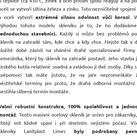
o teplotě cca 450°C, zinek a ocel přitom spolu reagují a na p
oceli se vytvoří slitina železa a zinku. Toto nezničitelné spojení
a oceli vytvoří
extrémně silnou odolnost vůči korozi
. V
výhodou tohoto modelu skleníku je to, že ho dodáváme
jednoduchou stavebnici.
Každý si může bez problémů pos
skleník na zahradě sám, kde chce a kdy chce. Nejste tak v 
složité době závislí na shánění drahé specializované firmy
řemeslníka, který by skleník na zahradě postavil. Jeho stavba 
českého kutila relativně snadná a zvládnou ji dvě osoby. Díky 
svépomocí tak máte jistotu, že na jaře nepromeškáte 
pěstitelské termíny jen proto, že drahá odborná montážní 
nestihla slíbený termín montáže.
Velmi robustní konstrukce, 100% spolehlivost a jedno
montáž
. Tento masivní ocelový skleník je určen pro zákazníky,
chtějí mít klidné spaní i při dnešním nejistém počasí. Vš
skleníky Lanitplast Limes
byly podrobeny pevno