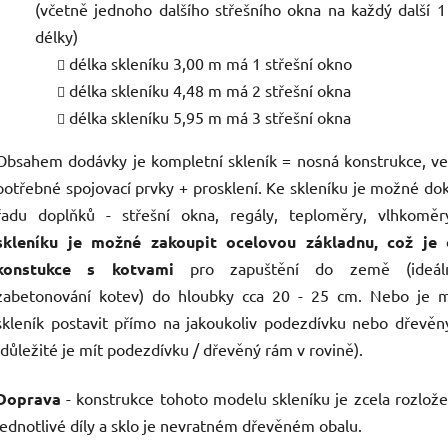
(včetně jednoho dalšího střešního okna na každý další 
délky)
délka skleníku 3,00 m má 1 střešní okno
délka skleníku 4,48 m má 2 střešní okna
délka skleníku 5,95 m má 3 střešní okna
Obsahem dodávky je kompletní skleník = nosná konstrukce, v
potřebné spojovací prvky + prosklení. Ke skleníku je možné do
řadu doplňků - střešní okna, regály, teploměry, vlhkoměr
skleníku je možné zakoupit ocelovou základnu, což je 
konstukce s kotvami
pro zapuštění do země (ideál
zabetonování kotev) do hloubky cca 20 - 25 cm. Nebo je 
skleník postavit přímo na jakoukoliv podezdívku nebo dřevě
(důležité je mít podezdívku / dřevěný rám v rovině).
Doprava
- konstrukce tohoto modelu skleníku je zcela rozlož
jednotlivé díly a sklo je nevratném dřevěném obalu.