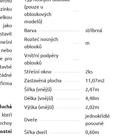
ovrchu
(pouze u
 zinku
obloukových
elkou
modelů)
 jako
Barva
stříbrná
tavit
Rozteč nosných
dnešní
m
oblouků
 nebo
Vnitřní podpěry
je pro
oblouků
stavbě
Střešní okno
2ks
žádné
Zastavěná plocha
11,07m2
firma
Šířka (vnější)
2,47m
Délka (vnější)
4,48m
duchá
Výška (vnější)
2,02m
 kteří
jednokřídlé
Dveře
echny
posuvné
stní
Šířka dveří
0,60m