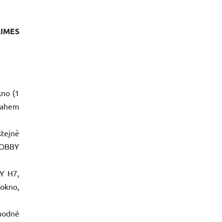
LIMES
kno (1
sahem
stejně
 HOBBY
Y H7,
 okno,
hodné