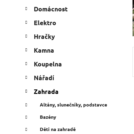
n
t
Domácnost
e
n
g
í
Elektro
o
p
r
a
Hračky
i
n
e
Kamna
e
l
Koupelna
Nářadí
Zahrada
Altány, slunečníky, podstavce
Bazény
Děti na zahradě