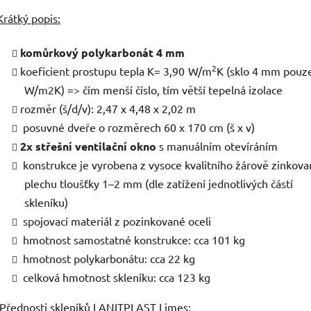
Krátký popis:
komůrkový polykarbonát 4 mm
2
koeficient prostupu tepla K= 3,90 W/m
K (sklo 4 mm pouz
W/m2K) => čím menší číslo, tím větší tepelná izolace
rozměr (š/d/v): 2,47 x 4,48 x 2,02 m
posuvné dveře o rozměrech 60 x 170 cm (š x v)
2x střešní ventilační okno
s manuálním otevíráním
konstrukce je vyrobena z vysoce kvalitního žárově zinkov
plechu tloušťky 1–2 mm (dle zatížení jednotlivých částí
skleníku)
spojovací materiál z pozinkované oceli
hmotnost samostatné konstrukce: cca 101 kg
hmotnost polykarbonátu: cca 22 kg
celková hmotnost skleníku: cca 123 kg
Přednosti skleníků LANITPLAST Limes: