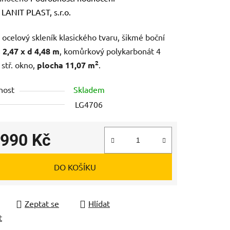
ení
:
LANIT PLAST, s.r.o.
tu
 ocelový skleník klasického tvaru, šikmé boční
š 2,47 x d 4,48 m
, komůrkový polykarbonát 4
2
stř. okno,
plocha 11,07 m
.
nost
Skladem
ek.
LG4706
 990 Kč
 cena:
DO KOŠÍKU
Zeptat se
Hlídat
t