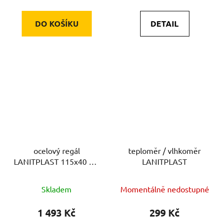
DO KOŠÍKU
DETAIL
ocelový regál
teploměr / vlhkoměr
LANITPLAST 115x40 cm
LANITPLAST
dvoupolicový stříbrný
GSD2
Skladem
Momentálně nedostupné
1 493 Kč
299 Kč