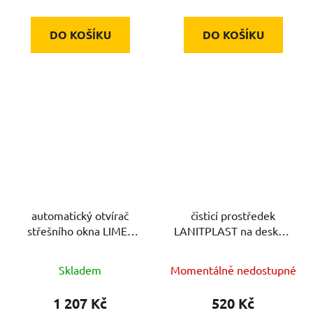
DO KOŠÍKU
DO KOŠÍKU
automatický otvírač
čisticí prostředek
střešního okna LIMES
LANITPLAST na desky z
LG4779
polykarbonátu
Skladem
Momentálně nedostupné
1 207 Kč
520 Kč