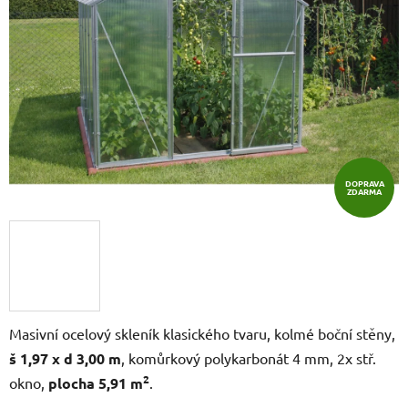
5
hvězdiček.
DOPRAVA
ZDARMA
Masivní ocelový skleník klasického tvaru, kolmé boční stěny,
š 1,97 x d 3,00 m
, komůrkový polykarbonát 4 mm, 2x stř.
2
okno,
plocha 5,91 m
.