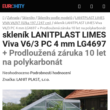
Přejít
Hledat
NÁKUP
na
KOŠÍK
obsah
Domů
/
Zahrada
/
Skleníky
/
Skleníky podle modelů
/
LANITPLAST LIMES
VIVA V6/V7 (šířka 197 / 247 cm)
/
skleník LANITPLAST LIMES Viva
V6/3 PC 4 mm LG4697
+ Prodloužená záruka 10 let na polykarbonát
skleník LANITPLAST LIMES
Viva V6/3 PC 4 mm LG4697
+ Prodloužená záruka 10 let
na polykarbonát
Průměrné
Neohodnoceno
Podrobnosti hodnocení
hodnocení
Značka:
LANIT PLAST, s.r.o.
produktu
je
0,0
z