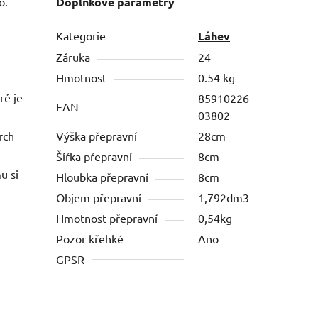
o.
Doplňkové parametry
Kategorie
Láhev
Záruka
24
Hmotnost
0.54 kg
ré je
85910226
EAN
03802
rch
Výška přepravní
28cm
Šířka přepravní
8cm
u si
Hloubka přepravní
8cm
Objem přepravní
1,792dm3
Hmotnost přepravní
0,54kg
Pozor křehké
Ano
GPSR