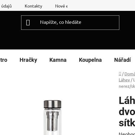
 údajů
Kontakty
Nové energetické štítky
Reklamační
tro
Hračky
Kamna
Koupelna
Nářadí
Domů
/
Domá
Láhev
/
nerez/sk
Láh
dvo
sít
Průměr
Neoho