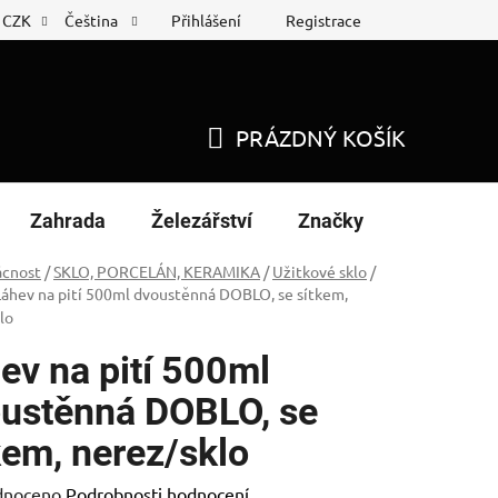
Přihlášení
Registrace
CZK
Čeština
 list
Nákup na splátky
PRÁZDNÝ KOŠÍK
NÁKUPNÍ
KOŠÍK
Zahrada
Železářství
Značky
cnost
/
SKLO, PORCELÁN, KERAMIKA
/
Užitkové sklo
/
Láhev na pití 500ml dvoustěnná DOBLO, se sítkem,
lo
ev na pití 500ml
ustěnná DOBLO, se
kem, nerez/sklo
né
dnoceno
Podrobnosti hodnocení