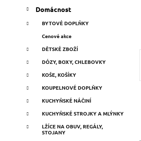
n
t
Domácnost
e
n
g
í
BYTOVÉ DOPLŇKY
o
p
r
Cenové akce
a
i
n
e
DĚTSKÉ ZBOŽÍ
e
l
DÓZY, BOXY, CHLEBOVKY
KOŠE, KOŠÍKY
KOUPELNOVÉ DOPLŇKY
KUCHYŇSKÉ NÁČINÍ
KUCHYŇSKÉ STROJKY A MLÝNKY
LŽÍCE NA OBUV, REGÁLY,
STOJANY