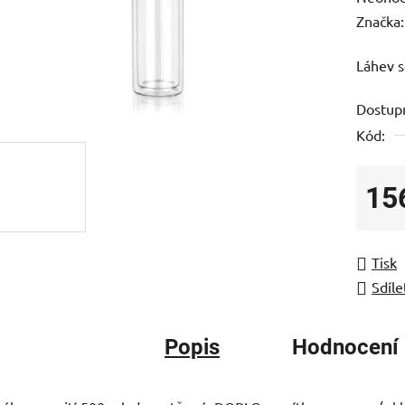
hodnoc
Značka
produk
Láhev s
je
0,0
Dostup
z
Kód:
5
hvězdič
15
Měrná
Tisk
Sdíle
Popis
Hodnocení