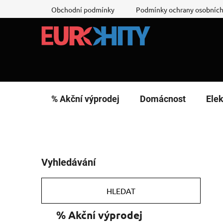
Přejít
Obchodní podmínky
Podmínky ochrany osobních
na
obsah
% Akční výprodej
Domácnost
Elek
P
Vyhledávání
o
s
t
HLEDAT
r
K
Přeskočit
% Akční výprodej
a
a
kategorie