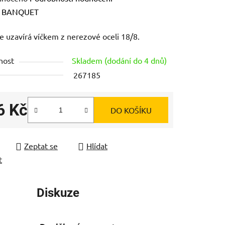
ení
:
BANQUET
tu
e uzavírá víčkem z nerezové oceli 18/8.
nost
Skladem (dodání do 4 dnů)
267185
ek.
6 Kč
DO KOŠÍKU
 cena:
Zeptat se
Hlídat
t
Diskuze