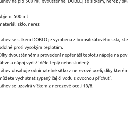
Láhev na pití 500 ml, dvoustěnná, DOBLO, se sítkem, nerez / skl
objem: 500 ml
materiál: sklo, nerez
Láhev se sítkem DOBLO je vyrobena z borosilikátového skla, kte
odolné proti vysokým teplotám.
Díky dvoustěnnému provedení nepřenáší teplotu nápoje na pov
láhve a nápoj vydrží déle teplý nebo studený.
Láhev obsahuje odnímatelné sítko z nerezové oceli, díky kterém
můžete vychutnat sypaný čaj či vodu s ovocnou příchutí.
Láhev se uzavírá víčkem z nerezové oceli 18/8.