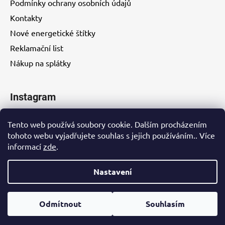
Podmínky ochrany osobních údajů
Kontakty
Nové energetické štítky
Reklamační list
Nákup na splátky
Instagram
Tento web používá soubory cookie. Dalším procházením
tohoto webu vyjadřujete souhlas s jejich používáním.. Více
informací
zde
.
Kontakty
Nastavení
Vytvořil Shoptet
Odmítnout
Souhlasím
Copyright 2026
EUROHITY s.r.o.
. Všechna práva
vyhrazena.
Upravit nastavení cookies