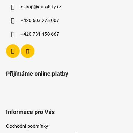
a
eshop
@
eurohity.cz
t
í
+420 603 275 007
+420 731 158 667
Přijímáme online platby
Informace pro Vás
Obchodní podmínky