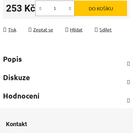
253 Kč
DO KOŠÍKU
Měrná cena:
Tisk
Zeptat se
Hlídat
Sdílet
Popis
Diskuze
Hodnocení
Z
á
Kontakt
p