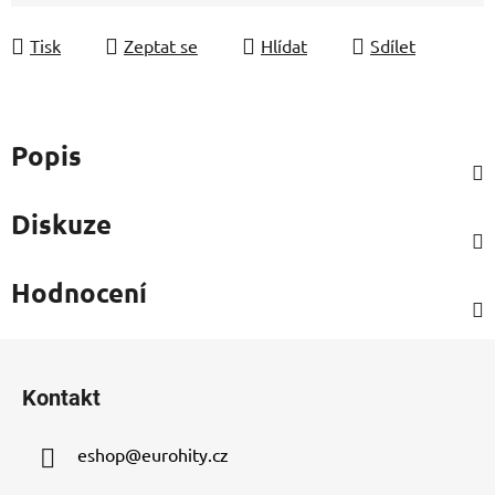
Měrná cena:
Tisk
Zeptat se
Hlídat
Sdílet
Popis
Diskuze
Hodnocení
Z
á
Kontakt
p
a
eshop
@
eurohity.cz
t