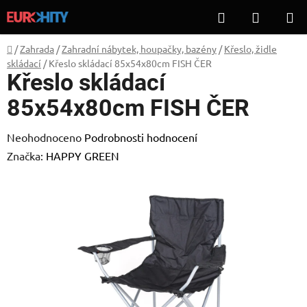
Přejít
Hledat
NÁKUP
na
KOŠÍK
obsah
Domů
/
Zahrada
/
Zahradní nábytek, houpačky, bazény
/
Křeslo, židle
skládací
/
Křeslo skládací 85x54x80cm FISH ČER
Křeslo skládací
85x54x80cm FISH ČER
Průměrné
Neohodnoceno
Podrobnosti hodnocení
hodnocení
Značka:
HAPPY GREEN
produktu
je
0,0
z
5
hvězdiček.