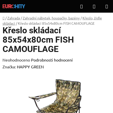
Přejít
Hledat
NÁKUP
na
KOŠÍK
obsah
Domů
/
Zahrada
/
Zahradní nábytek, houpačky, bazény
/
Křeslo, židle
skládací
/
Křeslo skládací 85x54x80cm FISH CAMOUFLAGE
Křeslo skládací
85x54x80cm FISH
CAMOUFLAGE
Průměrné
Neohodnoceno
Podrobnosti hodnocení
hodnocení
Značka:
HAPPY GREEN
produktu
je
0,0
z
5
hvězdiček.