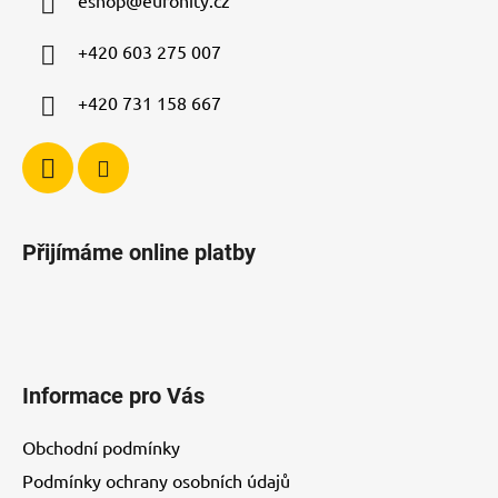
t
í
+420 603 275 007
+420 731 158 667
Přijímáme online platby
Informace pro Vás
Obchodní podmínky
Podmínky ochrany osobních údajů