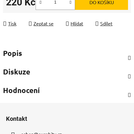
220 Kč
DO KOŠÍKU
Měrná cena:
Tisk
Zeptat se
Hlídat
Sdílet
Popis
Diskuze
Hodnocení
Z
á
Kontakt
p
a
eshop
@
eurohity.cz