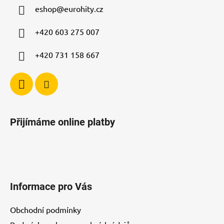
a
eshop
@
eurohity.cz
t
í
+420 603 275 007
+420 731 158 667
Přijímáme online platby
Informace pro Vás
Obchodní podmínky