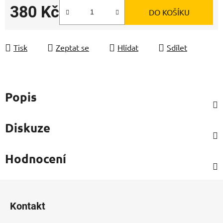
380 Kč
DO KOŠÍKU
Měrná cena:
Tisk
Zeptat se
Hlídat
Sdílet
Popis
Diskuze
Hodnocení
Z
á
Kontakt
p