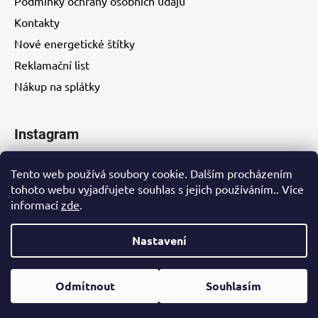
Podmínky ochrany osobních údajů
Kontakty
Nové energetické štítky
Reklamační list
Nákup na splátky
Instagram
Tento web používá soubory cookie. Dalším procházením
tohoto webu vyjadřujete souhlas s jejich používáním.. Více
informací
zde
.
Kontakty
Nastavení
Vytvořil Shoptet
Odmítnout
Souhlasím
Copyright 2026
EUROHITY s.r.o.
. Všechna práva
vyhrazena.
Upravit nastavení cookies