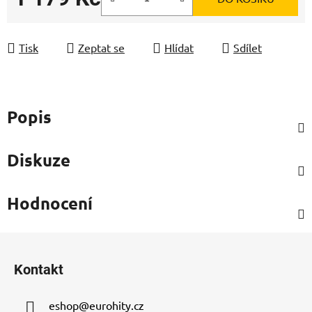
Měrná cena:
Tisk
Zeptat se
Hlídat
Sdílet
Popis
Diskuze
Hodnocení
Z
á
Kontakt
p
a
eshop
@
eurohity.cz