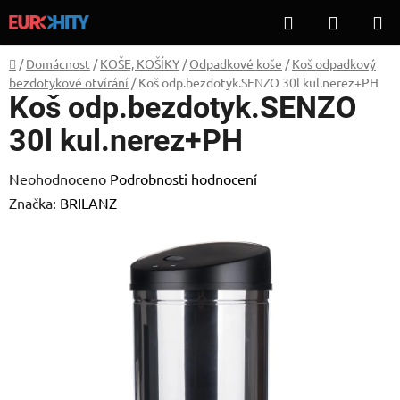
Přejít
Hledat
NÁKUP
na
KOŠÍK
obsah
Domů
/
Domácnost
/
KOŠE, KOŠÍKY
/
Odpadkové koše
/
Koš odpadkový
bezdotykové otvírání
/
Koš odp.bezdotyk.SENZO 30l kul.nerez+PH
Koš odp.bezdotyk.SENZO
30l kul.nerez+PH
Průměrné
Neohodnoceno
Podrobnosti hodnocení
hodnocení
Značka:
BRILANZ
produktu
je
0,0
z
5
hvězdiček.