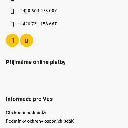
t
í
+420 603 275 007
+420 731 158 667
Přijímáme online platby
Informace pro Vás
Obchodní podmínky
Podmínky ochrany osobních údajů