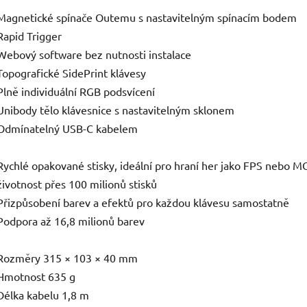
Magnetické spínače Outemu s nastavitelným spínacím bodem
Rapid Trigger
Webový software bez nutnosti instalace
Topografické SidePrint klávesy
Plně individuální RGB podsvícení
Unibody tělo klávesnice s nastavitelným sklonem
Odmínatelný USB-C kabelem
Rychlé opakované stisky, ideální pro hraní her jako FPS nebo 
životnost přes 100 milionů stisků
Přizpůsobení barev a efektů pro každou klávesu samostatně
Podpora až 16,8 milionů barev
Rozměry 315 × 103 × 40 mm
Hmotnost 635 g
Délka kabelu 1,8 m