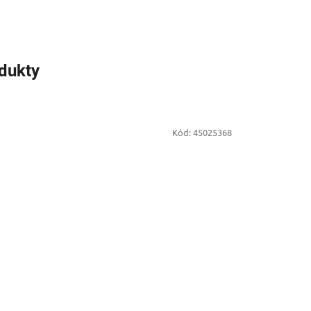
odukty
Kód:
45025368