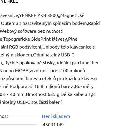
ení
:
YENKEE
tu
klávesnice,YENKEE YKB 3800,,Magnetické
e Outemu s nastavitelným spínacím bodem,Rapid
,Webový software bez nutnosti
ce,Topografické SidePrint klávesy,Plně
uální RGB podsvícení,Unibody tělo klávesnice s
ek.
itelným sklonem,Odmínatelný USB-C
,,Rychlé opakované stisky, ideální pro hraní her
S nebo MOBA,životnost přes 100 milionů
Přizpůsobení barev a efektů pro každou klávesu
tně,Podpora až 16,8 milionů barev,,Rozměry
03 × 40 mm,Hmotnost 635 g,Délka kabelu 1,8
itelný USB-C součástí balení
nost
Není skladem
45031149