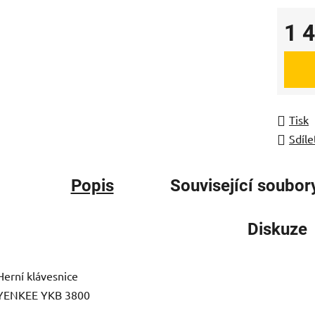
1 
Měrná
Tisk
Sdíle
Popis
Související soubory
Diskuze
Herní klávesnice
YENKEE YKB 3800