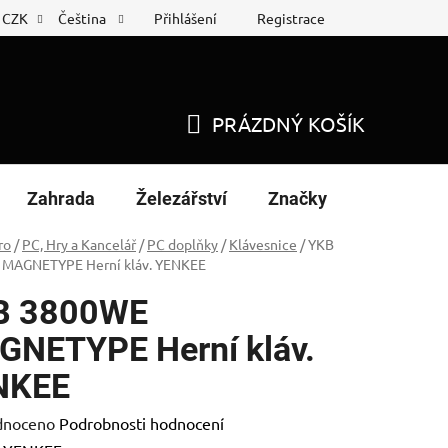
Přihlášení
Registrace
CZK
Čeština
 list
Nákup na splátky
PRÁZDNÝ KOŠÍK
NÁKUPNÍ
KOŠÍK
Zahrada
Železářství
Značky
ro
/
PC, Hry a Kancelář
/
PC doplňky
/
Klávesnice
/
YKB
MAGNETYPE Herní kláv. YENKEE
B 3800WE
NETYPE Herní kláv.
NKEE
né
dnoceno
Podrobnosti hodnocení