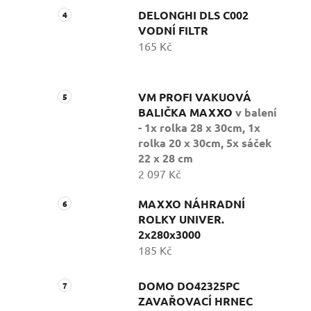
DELONGHI DLS C002
VODNÍ FILTR
165 Kč
VM PROFI VAKUOVÁ
BALIČKA MAXXO
v balení
- 1x rolka 28 x 30cm, 1x
rolka 20 x 30cm, 5x sáček
22 x 28 cm
2 097 Kč
MAXXO NÁHRADNÍ
ROLKY UNIVER.
2x280x3000
185 Kč
DOMO DO42325PC
ZAVAŘOVACÍ HRNEC