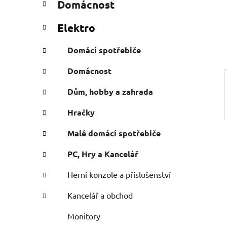
Domácnost
e
n
g
í
Elektro
o
p
r
a
Domácí spotřebiče
i
n
e
Domácnost
e
l
Dům, hobby a zahrada
Hračky
Malé domácí spotřebiče
PC, Hry a Kancelář
Herní konzole a příslušenství
Kancelář a obchod
Monitory