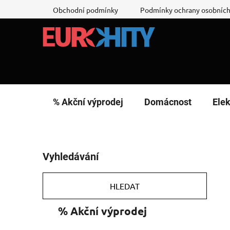
Přejít
Obchodní podmínky
Podmínky ochrany osobních
na
obsah
% Akční výprodej
Domácnost
Elek
P
Vyhledávání
o
s
t
HLEDAT
r
K
Přeskočit
% Akční výprodej
a
a
kategorie
n
t