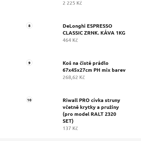
2 225 Kč
DeLonghi ESPRESSO
CLASSIC ZRNK. KÁVA 1KG
464 Kč
Koš na čisté prádlo
67x45x27cm PH mix barev
268,62 Kč
Riwall PRO cívka struny
včetně krytky a pružiny
(pro model RALT 2320
SET)
137 Kč