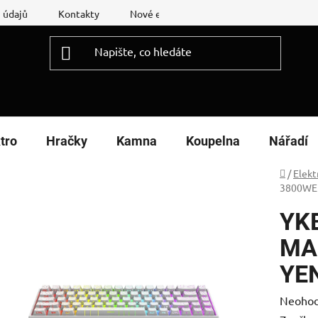
 údajů
Kontakty
Nové energetické štítky
Reklamační
tro
Hračky
Kamna
Koupelna
Nářadí
Domů
/
Elekt
3800WE 
YK
MAG
YE
Průměr
Neoho