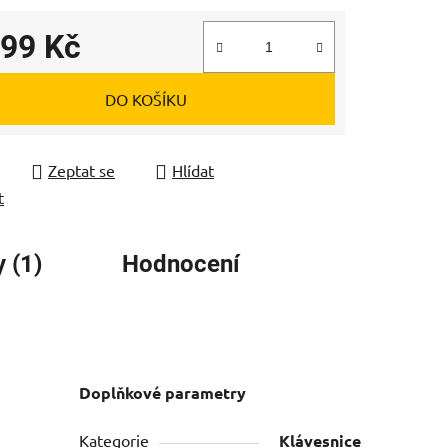
499 Kč
 cena:
DO KOŠÍKU
Zeptat se
Hlídat
t
 (1)
Hodnocení
Doplňkové parametry
Kategorie
Klávesnice