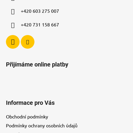
t
í
+420 603 275 007
+420 731 158 667
Přijímáme online platby
Informace pro Vás
Obchodní podmínky
Podmínky ochrany osobních údajů