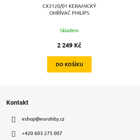
CX3120/01 KERAMICKÝ
OHŘÍVAČ PHILIPS
Skladem
2 249 Kč
DO KOŠÍKU
Z
á
Kontakt
p
a
eshop
@
eurohity.cz
t
í
+420 603 275 007