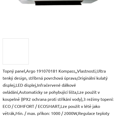
Topný panel,Argo 191070181 Kompass,,Vlastnosti,Ultra
tenký design, stříbrná povrchová úprava,Originální kulatý
displej,LED displej,Infračervené dálkové
ovládání,Automaticky se pohybující lišta,Lze použít v
koupelně (IPX2 ochrana proti stříkání vody),3 režimy topení:
ECO / COMFORT / ECOSMART,Lze použít v létě jako
větrák,Min. / max. příkon: 1000 / 2000W,Regulace teploty