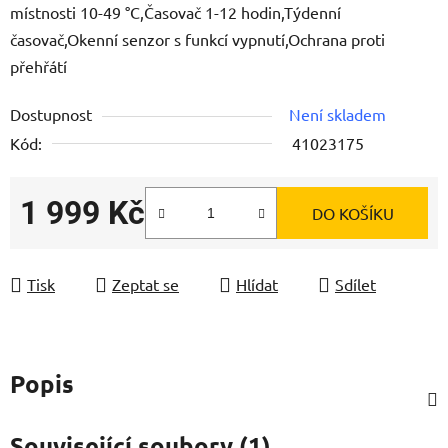
místnosti 10-49 °C,Časovač 1-12 hodin,Týdenní
časovač,Okenní senzor s funkcí vypnutí,Ochrana proti
přehřátí
Dostupnost
Není skladem
Kód:
41023175
1 999 Kč
DO KOŠÍKU
Měrná cena:
Tisk
Zeptat se
Hlídat
Sdílet
Popis
Související soubory (1)