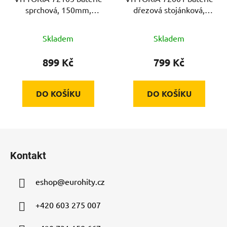
sprchová, 150mm,
dřezová stojánková,
chrom, 35mm
ramínko 22cm, chrom,
35mm
Skladem
Skladem
899 Kč
799 Kč
DO KOŠÍKU
DO KOŠÍKU
Z
á
Kontakt
p
a
eshop
@
eurohity.cz
t
í
+420 603 275 007