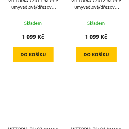
VITTORIA 72011 baterie
VITTORIA 72012 baterie
umyvadlová/dřezová,
umyvadlová/dřezová,
150mm, chrom, 35mm,
100mm, chrom, 35mm,
ram. 20cm
ram. 20cm
Skladem
Skladem
1 099 Kč
1 099 Kč
DO KOŠÍKU
DO KOŠÍKU
VITTORIA 72103 baterie
VITTORIA 72104 baterie