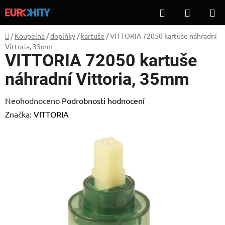
Přejít
Hledat
NÁKUP
na
KOŠÍK
obsah
Domů
/
Koupelna
/
doplňky
/
kartuše
/
VITTORIA 72050 kartuše náhradní
Vittoria, 35mm
VITTORIA 72050 kartuše
náhradní Vittoria, 35mm
Průměrné
Neohodnoceno
Podrobnosti hodnocení
hodnocení
Značka:
VITTORIA
produktu
je
0,0
z
5
hvězdiček.