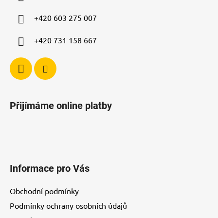
t
í
+420 603 275 007
+420 731 158 667
Přijímáme online platby
Informace pro Vás
Obchodní podmínky
Podmínky ochrany osobních údajů