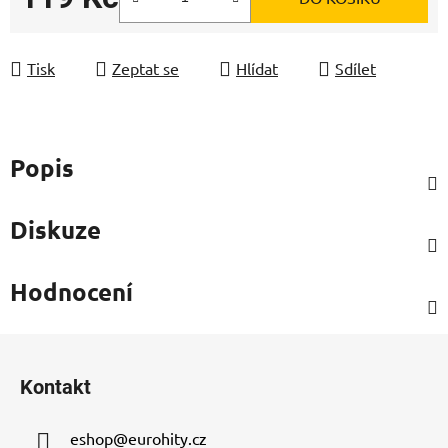
Měrná cena:
Tisk
Zeptat se
Hlídat
Sdílet
Popis
Diskuze
Hodnocení
Z
á
Kontakt
p
a
eshop
@
eurohity.cz