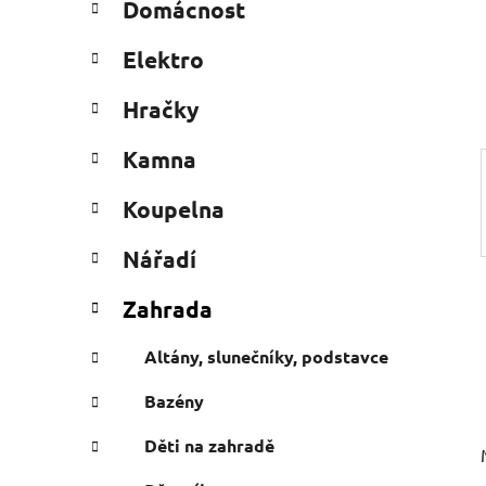
Domácnost
e
n
g
í
Elektro
o
p
r
a
Hračky
i
n
e
Kamna
e
l
Koupelna
Nářadí
Zahrada
Altány, slunečníky, podstavce
Bazény
Děti na zahradě