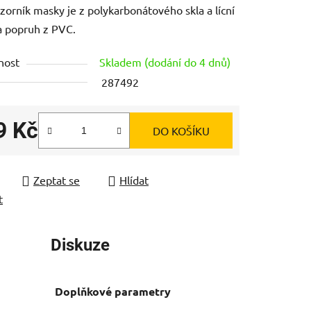
zorník masky je z polykarbonátového skla a lícní
a popruh z PVC.
nost
Skladem (dodání do 4 dnů)
287492
ek.
9 Kč
DO KOŠÍKU
 cena:
Zeptat se
Hlídat
t
Diskuze
Doplňkové parametry