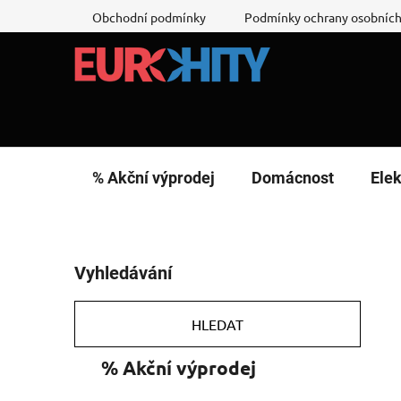
Přejít
Obchodní podmínky
Podmínky ochrany osobních
na
obsah
% Akční výprodej
Domácnost
Elek
P
Vyhledávání
o
s
t
HLEDAT
r
K
Přeskočit
% Akční výprodej
a
a
kategorie
n
t