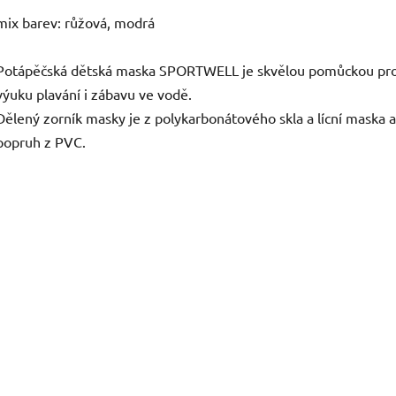
mix barev: růžová, modrá
Potápěčská dětská maska SPORTWELL je skvělou pomůckou pr
výuku plavání i zábavu ve vodě.
Dělený zorník masky je z polykarbonátového skla a lícní maska a
popruh z PVC.