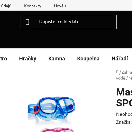
 údajů
Kontakty
Nové energetické štítky
Reklamační
tro
Hračky
Kamna
Koupelna
Nářadí
Domů
/
Zahr
vodě
/
M
Mas
SP
Průměr
Neoho
hodnoc
Značka
produk