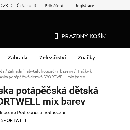
Přihlášení
Registrace
CZK
Čeština
 list
Nákup na splátky
PRÁZDNÝ KOŠÍK
NÁKUPNÍ
KOŠÍK
Zahrada
Železářství
Značky
ada
/
Zahradní nábytek, houpačky, bazény
/
Hračky k
aska potápěčská dětská SPORTWELL mix barev
ka potápěčská dětská
ORTWELL mix barev
né
dnoceno
Podrobnosti hodnocení
ení
:
SPORTWELL
tu