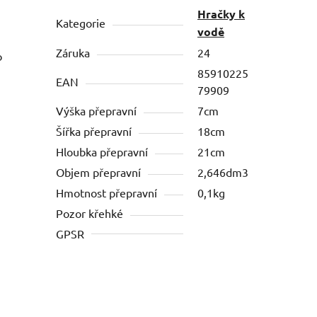
Hračky k
Kategorie
vodě
Záruka
24
o
85910225
EAN
79909
Výška přepravní
7cm
Šířka přepravní
18cm
Hloubka přepravní
21cm
Objem přepravní
2,646dm3
Hmotnost přepravní
0,1kg
Pozor křehké
GPSR