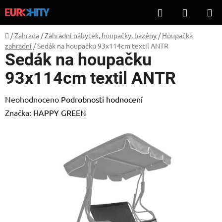
Přejít
Hledat
NÁKUP
na
KOŠÍK
obsah
Domů
/
Zahrada
/
Zahradní nábytek, houpačky, bazény
/
Houpačka
zahradní
/
Sedák na houpačku 93x114cm textil ANTR
Sedák na houpačku
93x114cm textil ANTR
Průměrné
Neohodnoceno
Podrobnosti hodnocení
hodnocení
Značka:
HAPPY GREEN
produktu
je
0,0
z
5
hvězdiček.