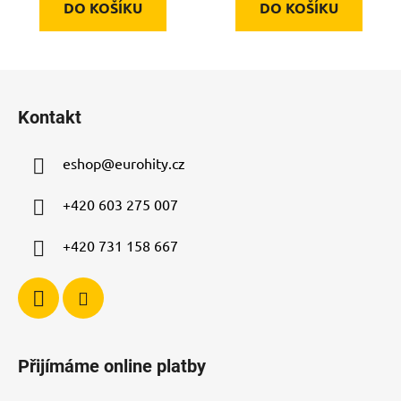
DO KOŠÍKU
DO KOŠÍKU
Z
á
Kontakt
p
a
eshop
@
eurohity.cz
t
í
+420 603 275 007
+420 731 158 667
Přijímáme online platby