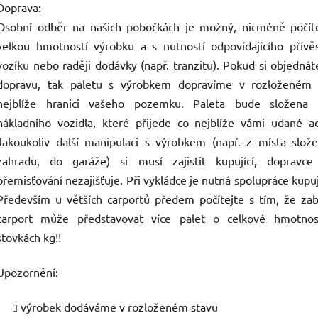
Doprava:
Osobní odběr na našich pobočkách je možný, nicméně počíte
velkou hmotností výrobku a s nutností odpovídajícího přívě
vozíku nebo raději dodávky (např. tranzitu). Pokud si objednát
dopravu, tak paletu s výrobkem dopravíme v rozloženém 
nejblíže hranici vašeho pozemku. Paleta bude složena 
nákladního vozidla, které přijede co nejblíže vámi udané a
Jakoukoliv další manipulaci s výrobkem (např. z místa slož
zahradu, do garáže) si musí zajistit kupující, dopravce 
přemisťování nezajišťuje. Při vykládce je nutná spolupráce kupuj
Především u větších carportů předem počítejte s tím, že za
carport může představovat více palet o celkové hmotnos
stovkách kg!!
Upozornění:
výrobek dodáváme v rozloženém stavu