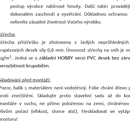
postup výrobce nátěrové hmoty. Další nátěr prováděj
dokonalém zaschnutí a vyvětrání. Důkladnou ochranou 
ovlivníte zásadně životnost Vašeho výrobku.
Střecha:
Střecha přístřešku je zhotovena z šedých neprůhlednýc
trapézových desek síly 0,8 mm. Únosnost střechy na sníh je 
2
kg/m
. Jedná se o
základní HOBBY verzi PVC desek bez záru
nerozbitnost krupobitím.
Skladování před montáží:
Pozor, balík s materiálem není vodotěsný. Folie chrání dřevo
proti znečištění. Skladujte proto stavební sadu až do ko
montáže v suchu, ne přímo položenou na zemi, chráněnou 
vlivům počasí (vlhkost, slunce atd.). Neskladovat ve vytá
prostoru!