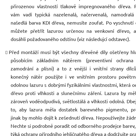
přirozenou vlastností tlakově impregnovaného dřeva. 
vám vadí typická nazelenalá, načervenalá, namodralá
našedlá barva KDI dřeva, nemusíte zoufat. Po vyschnutí
můžete přetřít lazurou určenou na venkovní dřevo, a
dosáhli požadovaného odstínu (viz následujcí odstavec).
Před montáží musí být všechny dřevěné díly ošetřeny h
působícím základním nátěrem (preventivní ochrana 
zamodrání a plísni) a to z vnější i vnitřní strany dílc
konečný nátěr použijte i ve vnitřním prostoru povětr
odolnou lazuru s dobrými fyzikálními vlastnostmi, která o
dřevo proti vlhkosti a slunečnímu záření. Lazura by mě
zároveň voděodpudivá, světlostálá a vlhkosti odolná. Dbe
to, aby lazura měla dostatek barevného pigmentu, pr
jinak by mohlo dojít k zešednutí dřeva. Nepoužívejte žádn
Nechte si podrobně poradit od odborného prodejce barev,
týká ochrany přírodního jehličnatého dřeva a dodržujte pr