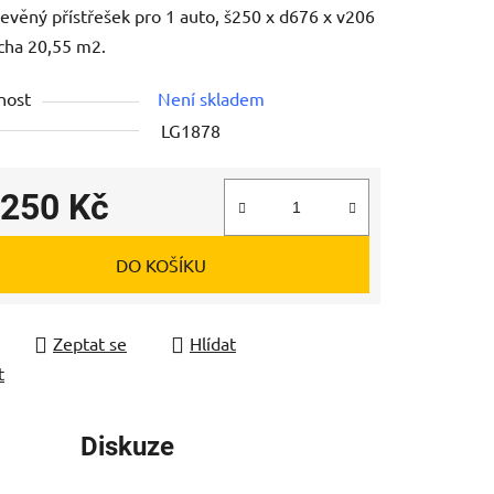
řevěný přístřešek pro 1 auto, š250 x d676 x v206
cha 20,55 m2.
nost
Není skladem
LG1878
ek.
 250 Kč
 cena:
DO KOŠÍKU
Zeptat se
Hlídat
t
Diskuze