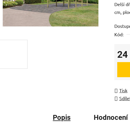
Delší d
je
cm, plo
0,0
z
Dostup
5
Kód:
hvězdič
24
Měrná
Tisk
Sdíle
Popis
Hodnocení