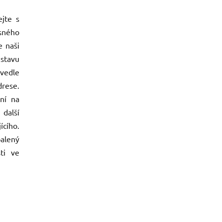
jte s
sného
e naši
stavu
vedle
drese.
ení na
další
ícího.
balený
ti ve