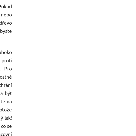
Pokud
 nebo
 dřevo
byste
luboko
proti
ů. Pro
nostně
chrání
la být
jte na
otože
ý lak!
 co se
acovní