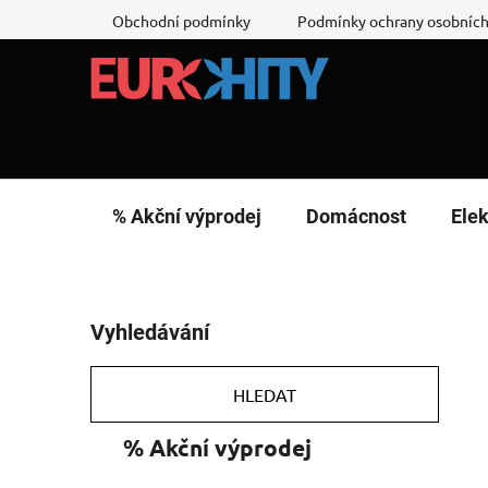
Přejít
Obchodní podmínky
Podmínky ochrany osobních
na
obsah
% Akční výprodej
Domácnost
Elek
P
Vyhledávání
o
s
t
HLEDAT
r
K
Přeskočit
% Akční výprodej
a
a
kategorie
n
t