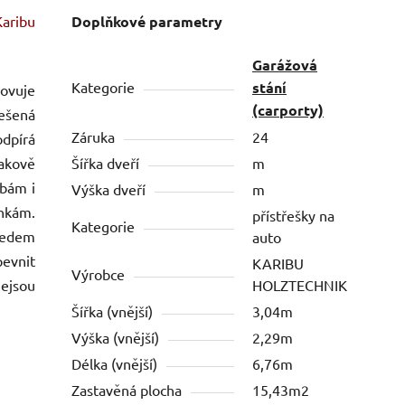
aribu
Doplňkové parametry
Garážová
Kategorie
stání
ovuje
(carporty)
řešená
Záruka
24
odpírá
lakově
Šířka dveří
m
bám i
Výška dveří
m
nkám.
přístřešky na
Kategorie
ledem
auto
evnit
KARIBU
Výrobce
ejsou
HOLZTECHNIK
Šířka (vnější)
3,04m
Výška (vnější)
2,29m
Délka (vnější)
6,76m
Zastavěná plocha
15,43m2