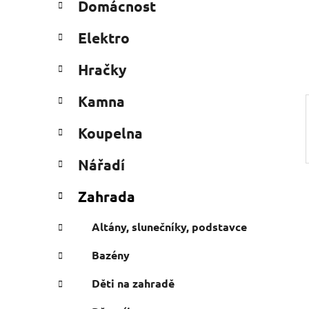
Domácnost
e
n
g
í
Elektro
o
p
r
a
Hračky
i
n
e
Kamna
e
l
Koupelna
Nářadí
Zahrada
Altány, slunečníky, podstavce
Bazény
Děti na zahradě