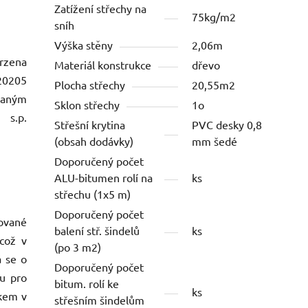
Zatížení střechy na
75kg/m2
sníh
Výška stěny
2,06m
zena
Materiál konstrukce
dřevo
20205
Plocha střechy
20,55m2
daným
Sklon střechy
1o
 s.p.
Střešní krytina
PVC desky 0,8
(obsah dodávky)
mm šedé
Doporučený počet
ALU-bitumen rolí na
ks
střechu (1x5 m)
Doporučený počet
ované
balení stř. šindelů
ks
 což v
(po 3 m2)
á se o
Doporučený počet
du pro
bitum. rolí ke
ks
akem v
střešním šindelům