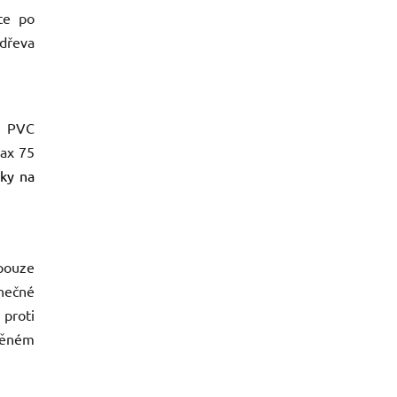
te po
dřeva
h PVC
max 75
ky na
 pouze
nečné
proti
pěném