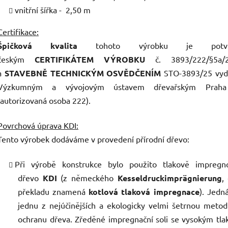
vnitřní šířka - 2,50 m
Certifikace:
Špičková kvalita
tohoto výrobku je potvr
českým
CERTIFIKÁTEM VÝROBKU
č. 3893/222/§5a/
a
STAVEBNĚ TECHNICKÝM OSVĚDČENÍM
STO-3893/25 vy
Výzkumným a vývojovým ústavem dřevařským Praha
(autorizovaná osoba 222).
Povrchová úprava KDI:
Tento výrobek dodáváme v provedení přírodní dřevo:
Při výrobě konstrukce bylo použito tlakově impregn
dřevo
KDI
(
z německého
Kesseldruckimprägnierung
,
překladu znamená
kotlová tlaková impregnace
). Jedn
jednu z nejúčinějších a ekologicky velmi šetrnou meto
ochranu dřeva. Zředěné impregnační soli se vysokým tl