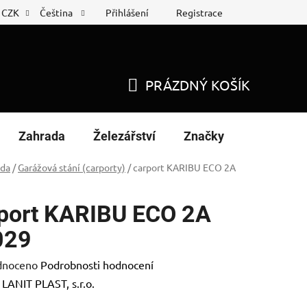
Přihlášení
Registrace
CZK
Čeština
 list
Nákup na splátky
PRÁZDNÝ KOŠÍK
NÁKUPNÍ
KOŠÍK
Zahrada
Železářství
Značky
ada
/
Garážová stání (carporty)
/
carport KARIBU ECO 2A
port KARIBU ECO 2A
029
né
dnoceno
Podrobnosti hodnocení
ení
:
LANIT PLAST, s.r.o.
tu