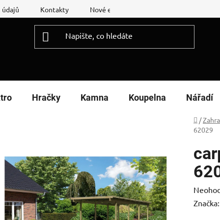
 údajů
Kontakty
Nové energetické štítky
Reklamační
tro
Hračky
Kamna
Koupelna
Nářadí
Domů
/
Zahr
62029
car
62
Průměr
Neoho
hodnoc
Značka
produk