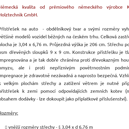
Německá kvalita od prémiového německého výrobce K
Holztechnik GmbH.
Přístřešek na auto - obdélníkový tvar a svými rozměry vyh
většině modelů vozidel běžných na českém trhu. Celková zast
plocha je 3,04 x 6,76 m. Průjezdná výška je 206 cm. Střechu p
osm dřevěných sloupků 9 x 9 cm. Konstrukce přístřešku je t
impregnována a je tak dobře chráněna proti dřevokazným hou
hmyzu, ale i proti nepříznivým povětrnostním podmí
Impregnace je zdravotně nezávadná a naprosto bezpečná. Vzh
k velkým plochám střechy a zatížení větrem je nutné přip
přístřešek k zemi pomocí odpovídajících zemních kotev (n
obsahem dodávky - lze dokoupit jako příplatkové příslušenství).
Rozměry:
vnější rozměry střechy - š 3,04 x d 6,76 m