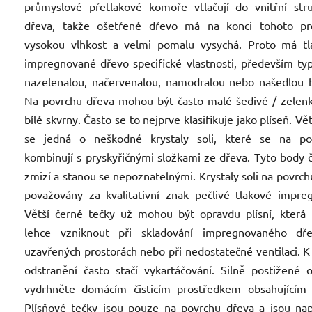
průmyslové přetlakové komoře vtlačují do vnitřní str
dřeva, takže ošetřené dřevo má na konci tohoto pr
vysokou vlhkost a velmi pomalu vysychá. Proto má tl
impregnované dřevo specifické vlastnosti, především ty
nazelenalou, načervenalou, namodralou nebo našedlou 
Na povrchu dřeva mohou být často malé šedivé / zelen
bílé skvrny. Často se to nejprve klasifikuje jako plíseň. Vě
se jedná o neškodné krystaly soli, které se na po
kombinují s pryskyřičnými složkami ze dřeva. Tyto body
zmizí a stanou se nepoznatelnými. Krystaly soli na povrch
považovány za kvalitativní znak pečlivé tlakové impre
Větší černé tečky už mohou být opravdu plísní, která
lehce vzniknout při skladování impregnovaného dř
uzavřených prostorách nebo při nedostatečné ventilaci. K 
odstranění často stačí vykartáčování. Silně postižené o
vydrhněte domácím čisticím prostředkem obsahujícím c
Plísňové tečky jsou pouze na povrchu dřeva a jsou na