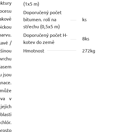
uktury
(1x5 m)
ocesu
Doporučený počet
akově
bitumen. rolí na
ks
střechu (0,5x5 m)
pickou
barvu.
Doporučený počet H-
8ks
kotev do země
kavé /
tšinou
Hmotnost
272kg
vrchu
 časem
u jsou
gnace.
 může
eva v
jejich
blasti
hlór.
prosto